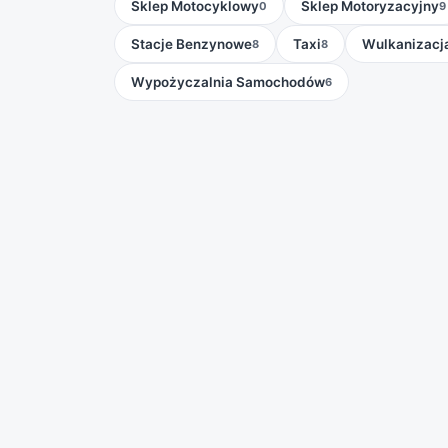
Sklep Motocyklowy
Sklep Motoryzacyjny
0
9
Stacje Benzynowe
Taxi
Wulkanizacj
8
8
Wypożyczalnia Samochodów
6