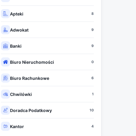
Apteki
8
Adwokat
9
Banki
9
Biuro Nieruchomości
0
Biuro Rachunkowe
6
Chwilówki
1
Doradca Podatkowy
10
Kantor
4