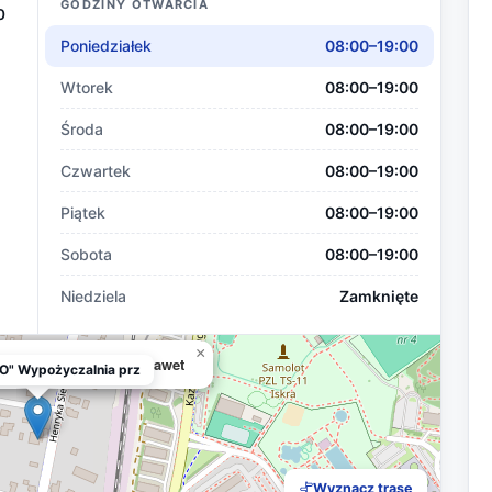
GODZINY OTWARCIA
0
Poniedziałek
08:00–19:00
Wtorek
08:00–19:00
Środa
08:00–19:00
Czwartek
08:00–19:00
Piątek
08:00–19:00
Sobota
08:00–19:00
Niedziela
Zamknięte
×
życzalnia przyczep, lawet
O" Wypożyczalnia prz
Wyznacz trasę