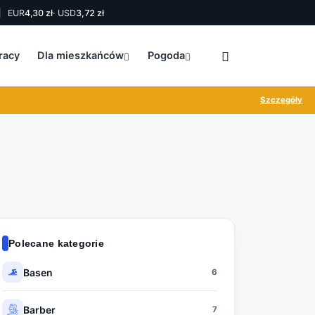
EUR
4,30 zł
· USD
3,72 zł
racy
Dla mieszkańców
Pogoda
Szczegóły
Polecane kategorie
Basen
6
Barber
7