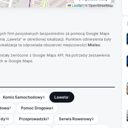
Leaflet
|
© OpenStreetMap
nych firm pozyskanych bezpośrednio za pomocą Google Maps
ia „Laweta” w określonej lokalizacji. Punktem odniesienia były
okalizacja ta odpowiada obszarowi miejscowości
Mielec
.
 zostały zwrócone z Google Maps API. Na potrzeby zestawienia
ch w Google Maps.
Komis Samochodowy
Laweta
3
1
dowa
Pomoc Drogowa
7
4
zdy
Przeprowadzki
Serwis Rowerowy
10
7
2