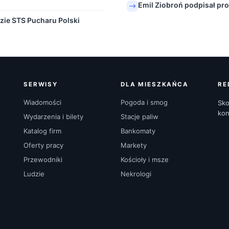
Emil Ziobroń podpisał pro
dzie STS Pucharu Polski
SERWISY
DLA MIESZKAŃCA
RE
Wiadomości
Pogoda i smog
Sko
kon
Wydarzenia i bilety
Stacje paliw
Katalog firm
Bankomaty
Oferty pracy
Markety
Przewodniki
Kościoły i msze
Ludzie
Nekrologi