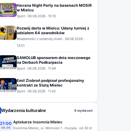
Havana Night Party na basenach MOSiR
w Mielcu
Sport
·
06.08.2026
· 15:10
Rozwój darta w Mielcu: Udany turniej z
udziałem 64 zawodników
Wiadomości z ostatniej chwili
·
06.08.2026
·
13:51
SAMOLUB sponsorem dnia meczowego
na Derbach Podkarpacia
Sport
·
06.08.2026
· 11:49
Emil Ziobroń podpisał profesjonalny
kontrakt ze Stalą Mielec
Sport
·
06.08.2026
· 11:42
Wydarzenia kulturalne
8 wydarzeń
Aptekarze Insomnia Mielec
21:00
08.08
Insomnia Mielec, ul. Wolności 1 · muzyka · od 30 zł