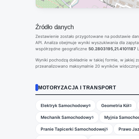
Źródło danych
Zestawienie zostało przygotowane na podstawie da
API. Analiza obejmuje wyniki wyszukiwania dla zapytan
współrzędne geograficzne
50.2803195,21.4101187
L
Wyniki pochodzą dokładnie w takiej formie, w jakiej
przeanalizowano maksymalnie 20 wyników widoczny
MOTORYZACJA I TRANSPORT
Elektryk Samochodowy
Geometria Kół
6
3
Mechanik Samochodowy
Myjnia Samocho
5
Pranie Tapicerki Samochodowej
Prawo Ja
5