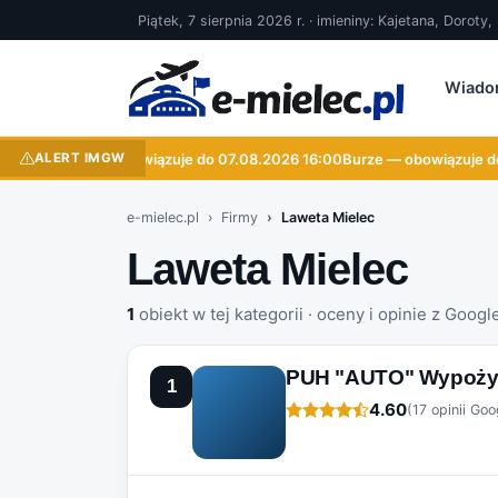
Piątek, 7 sierpnia 2026 r. · imieniny: Kajetana, Doroty
Wiado
ALERT IMGW
Burze — obowiązuje do 07.08.2026 16:00
Burze — obowiązuje do
e-mielec.pl
Firmy
Laweta Mielec
Laweta Mielec
1
obiekt w tej kategorii · oceny i opinie z Googl
PUH "AUTO" Wypożycz
1
4.60
(17 opinii Goo