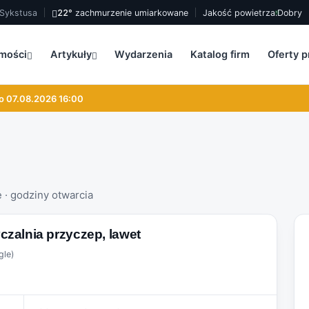
, Sykstusa
22°
zachmurzenie umiarkowane
Jakość powietrza:
Dobry
mości
Artykuły
Wydarzenia
Katalog firm
Oferty p
 07.08.2026 16:00
e · godziny otwarcia
alnia przyczep, lawet
gle)