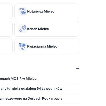
Notariusz Mielec
Kebab Mielec
Kwiaciarnia Mielec
senach MOSiR w Mielcu
dany turniej z udziałem 64 zawodników
 meczowego na Derbach Podkarpacia