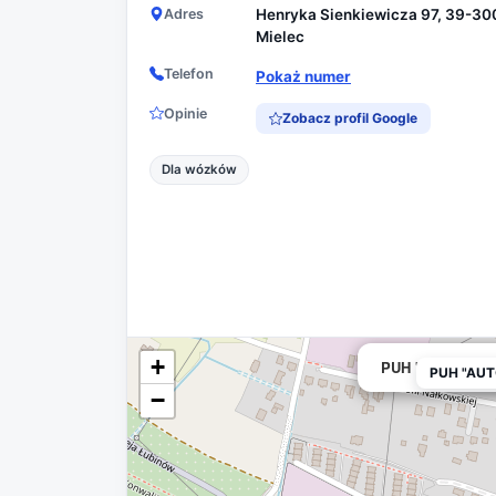
Adres
Henryka Sienkiewicza 97, 39-30
Mielec
Telefon
Pokaż numer
Opinie
Zobacz profil Google
Dla wózków
+
PUH "AUTO" Wypo
PUH "AUT
−