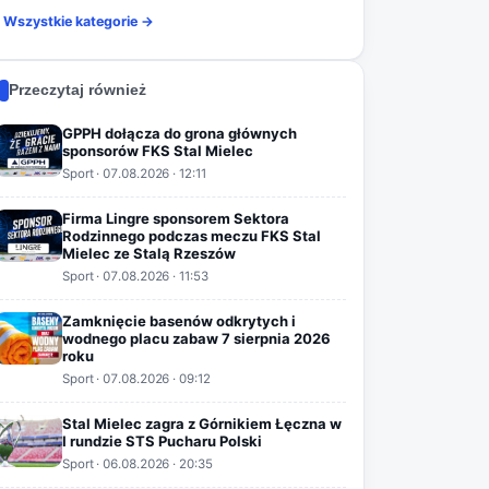
Wszystkie kategorie →
Przeczytaj również
GPPH dołącza do grona głównych
sponsorów FKS Stal Mielec
Sport
·
07.08.2026
· 12:11
Firma Lingre sponsorem Sektora
Rodzinnego podczas meczu FKS Stal
Mielec ze Stalą Rzeszów
Sport
·
07.08.2026
· 11:53
Zamknięcie basenów odkrytych i
wodnego placu zabaw 7 sierpnia 2026
roku
Sport
·
07.08.2026
· 09:12
Stal Mielec zagra z Górnikiem Łęczna w
I rundzie STS Pucharu Polski
Sport
·
06.08.2026
· 20:35