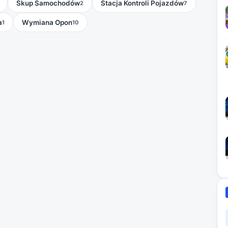
Skup Samochodów
Stacja Kontroli Pojazdów
2
7
a
Wymiana Opon
1
10