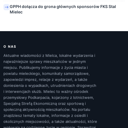
GPPH dołącza do grona głównych sponsorów FKS Stal
Mielec
O NAS
Aktualne wiadomości z Mielca, lokalne wydarzenia i
najważniejsze sprawy mieszkańców w jednym
miejscu. Publikujemy informacje z życia miasta i
powiatu mieleckiego, komunikaty samorządowe,
zapowiedzi imprez, relacje z wydarzeń, a także
doniesienia o wypadkach, utrudnieniach drogowych
i interwencjach służb. Mielec to ważny ośrodek
przemysłowy Podkarpacia, kojarzony z lotnictwem,
Specjalną Strefą Ekonomiczną oraz sportową i
społeczną aktywnością mieszkańców. Na portalu
znajdziesz tematy lokalne, informacje z osiedli i
okolicznych miejscowości, a także aktualności, które
wpływają na codzienne życie w regionie. Sprawdzaj,