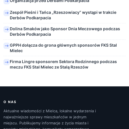
Organizacja przed Derbami Podkarpacia
Zespół Pieśni i Tańca „Rzeszowiacy” wystąpi w trakcie
Derbów Podkarpacia
Dolina Smaków jako Sponsor Dnia Meczowego podczas
Derbów Podkarpacia
GPPH dołącza do grona głównych sponsorów FKS Stal
Mielec
Firma Lingre sponsorem Sektora Rodzinnego podczas
meczu FKS Stal Mielec ze Stalą Rzeszów
O NAS
Aktualne wiadomości z Mielca, lokalne wydarzenia i
najważniejsze sprawy mieszkańców w jednym
miejscu. Publikujemy informacje z życia miasta i