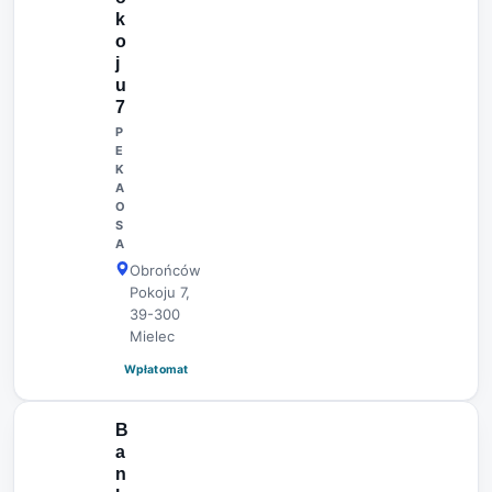
k
o
j
u
7
P
E
K
A
O
S
A
Obrońców
Pokoju 7,
39-300
Mielec
Wpłatomat
B
a
n