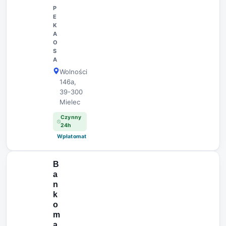
P
E
K
A
O
S
A
Wolności
146a,
39-300
Mielec
Czynny
24h
Wpłatomat
B
a
n
k
o
m
a