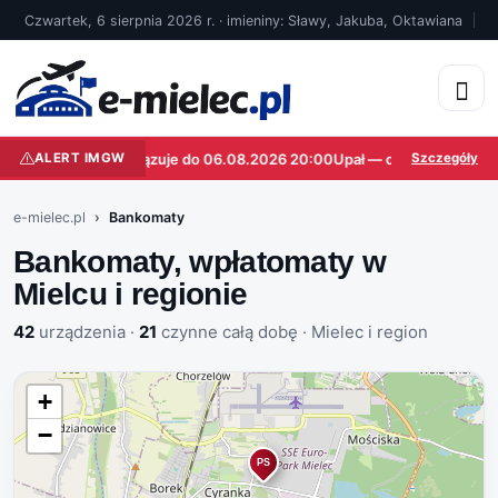
Czwartek, 6 sierpnia 2026 r. · imieniny: Sławy, Jakuba, Oktawiana
ALERT IMGW
Upał — obowiązuje do 06.08.2026 20:00
Upał — obowiązuje do 06
Szczegóły
e-mielec.pl
Bankomaty
Bankomaty, wpłatomaty w
Mielcu i regionie
42
urządzenia ·
21
czynne całą dobę · Mielec i region
+
−
PS