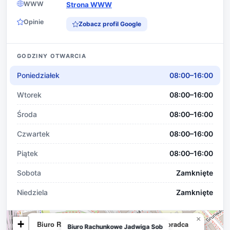
WWW
Strona WWW
Opinie
Zobacz profil Google
GODZINY OTWARCIA
Poniedziałek
08:00–16:00
Wtorek
08:00–16:00
Środa
08:00–16:00
Czwartek
08:00–16:00
Piątek
08:00–16:00
Sobota
Zamknięte
Niedziela
Zamknięte
×
+
Biuro Rachunkowe Jadwiga Sobowska Doradca
Biuro Rachunkowe Jadwiga Sob