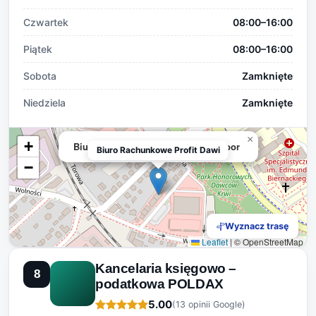
Czwartek
08:00–16:00
Piątek
08:00–16:00
Sobota
Zamknięte
Niedziela
Zamknięte
×
+
Biuro Rachunkowe Profit Dawid Tabor
Biuro Rachunkowe Profit Dawi
−
Wyznacz trasę
Leaflet
|
© OpenStreetMap
Kancelaria księgowo –
8
podatkowa POLDAX
5.00
(13 opinii Google)