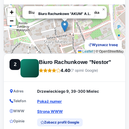
×
+
Biuro Rachunkowe "AKUM" A.L.Kijanka
Biuro Rachunkowe "AKUM" A.L.
−
Wyznacz trasę
Leaflet
|
© OpenStreetMap
Biuro Rachunkowe "Nestor"
2
4.40
(7 opinii Google)
Adres
Drzewieckiego 9, 39-300 Mielec
Telefon
Pokaż numer
WWW
Strona WWW
Opinie
Zobacz profil Google