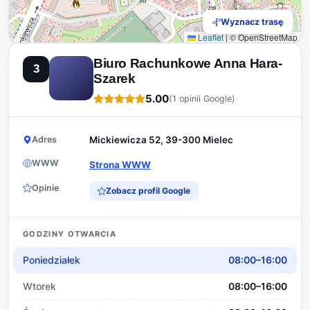
Wyznacz trasę
Leaflet
|
© OpenStreetMap
Biuro Rachunkowe Anna Hara-
3
Szarek
5.00
(1 opinii Google)
Adres
Mickiewicza 52, 39-300 Mielec
WWW
Strona WWW
Opinie
Zobacz profil Google
GODZINY OTWARCIA
Poniedziałek
08:00–16:00
Wtorek
08:00–16:00