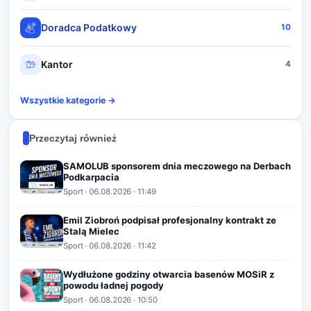
Doradca Podatkowy
10
Kantor
4
Wszystkie kategorie →
Przeczytaj również
SAMOLUB sponsorem dnia meczowego na Derbach
Podkarpacia
Sport
·
06.08.2026
· 11:49
Emil Ziobroń podpisał profesjonalny kontrakt ze
Stalą Mielec
Sport
·
06.08.2026
· 11:42
Wydłużone godziny otwarcia basenów MOSiR z
powodu ładnej pogody
Sport
·
06.08.2026
· 10:50