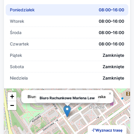
Poniedziałek
08:00–16:00
Wtorek
08:00–16:00
Środa
08:00–16:00
Czwartek
08:00–16:00
Piątek
Zamknięte
Sobota
Zamknięte
Niedziela
Zamknięte
×
+
Biuro Rachunkowe Marlena Lewandowska
Biuro Rachunkowe Marlena Lew
−
Wyznacz trasę