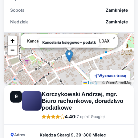
Sobota
Zamknięte
Niedziela
Zamknięte
×
+
Kancelaria księgowo – podatkowa POLDAX
Kancelaria księgowo – podatk
−
Wyznacz trasę
Leaflet
|
© OpenStreetMap
Korczykowski Andrzej, mgr.
9
Biuro rachunkowe, doradztwo
podatkowe
4.40
(7 opinii Google)
Adres
Księdza Skargi 9, 39-300 Mielec