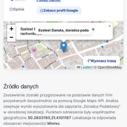
Opinie
Zobacz profil Google
×
+
Szelest Danuta, doradca podatkowy. Biuro
Szelest Danuta, doradca poda
rachunkowe
−
Wyznacz trasę
Leaflet
|
© OpenStreetMap
Źródło danych
Zestawienie zostało przygotowane na podstawie danych firm
pozyskanych bezpośrednio za pomocą Google Maps API. Analiza
obejmuje wyniki wyszukiwania dla zapytania „Doradca Podatkowy”
w określonej lokalizacji. Punktem odniesienia były współrzędne
geograficzne
50.2803195,21.4101187
Lokalizacja ta odpowiada
obszarowi miejscowości
Mielec
.