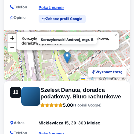
Telefon
Pokaż numer
Opinie
Zobacz profil Google
×
+
Korczykowski Andrzej, mgr. Biuro rachunkowe,
Korczykowski Andrzej, mgr. B
doradztwo podatkowe
−
Wyznacz trasę
Leaflet
|
© OpenStreetMap
Szelest Danuta, doradca
10
podatkowy. Biuro rachunkowe
5.00
(1 opinii Google)
Adres
Mickiewicza 15, 39-300 Mielec
Telefon
Pokaż numer