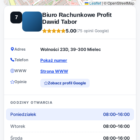
Leaflet
|
© OpenStreetMap
Biuro Rachunkowe Profit
7
Dawid Tabor
5.00
(75 opinii Google)
Adres
Wolności 23D, 39-300 Mielec
Telefon
Pokaż numer
WWW
Strona WWW
Opinie
Zobacz profil Google
GODZINY OTWARCIA
Poniedziałek
08:00–16:00
Wtorek
08:00–16:00
Środa
08:00–16:00