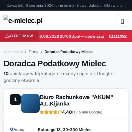
Czwartek, 6 sierpnia 2026 r. · imieniny: Sławy, Jakuba, Oktawiana
ł — obowiązuje do 06.08.2026 20:00
ALERT IMGW
Upał — obowiązuje do 06.08.2026
Szczegóły
e-mielec.pl
Firmy
Doradca Podatkowy Mielec
Doradca Podatkowy Mielec
10
obiektów w tej kategorii · oceny i opinie z Google ·
godziny otwarcia
Biuro Rachunkowe "AKUM"
1
A.L.Kijanka
4.40
(13 opinii Google)
Adres
Batorego 13, 39-300 Mielec