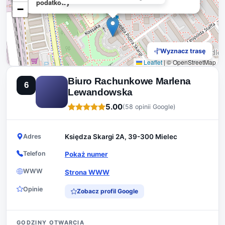
podatkowy
−
Wyznacz trasę
Leaflet
|
© OpenStreetMap
Biuro Rachunkowe Marlena
6
Lewandowska
5.00
(58 opinii Google)
Adres
Księdza Skargi 2A, 39-300 Mielec
Telefon
Pokaż numer
WWW
Strona WWW
Opinie
Zobacz profil Google
GODZINY OTWARCIA