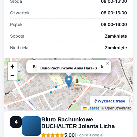
Środa
08:00–16:00
Czwartek
08:00–16:00
Piątek
08:00–16:00
Sobota
Zamknięte
Niedziela
Zamknięte
×
+
Biuro Rachunkowe Anna Hara-Szarek
Biuro Rachunkowe Anna Hara-S
−
Wyznacz trasę
Leaflet
|
© OpenStreetMap
Biuro Rachunkowe
4
BUCHALTER Jolanta Licha
5.00
(1 opinii Google)