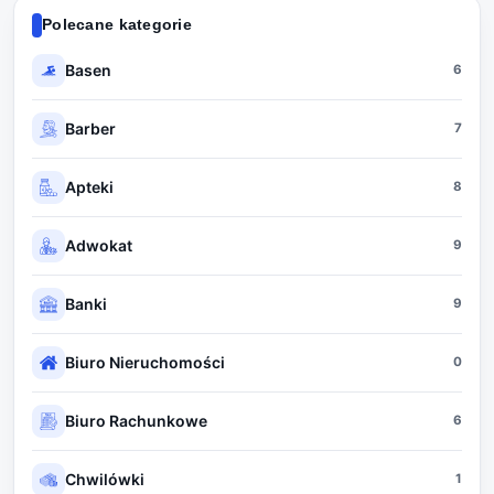
Polecane kategorie
Basen
6
Barber
7
Apteki
8
Adwokat
9
Banki
9
Biuro Nieruchomości
0
Biuro Rachunkowe
6
Chwilówki
1