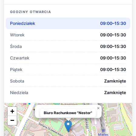
GODZINY OTWARCIA
Poniedziałek
09:00–15:30
Wtorek
09:00–15:30
Środa
09:00–15:30
Czwartek
09:00–15:30
Piątek
09:00–15:30
Sobota
Zamknięte
Niedziela
Zamknięte
×
+
Biuro Rachunkowe "Nestor"
Biuro Rachunkowe "Nestor"
−