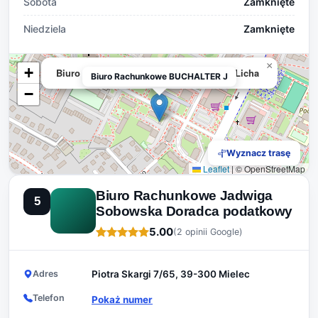
Sobota
Zamknięte
Niedziela
Zamknięte
×
+
Biuro Rachunkowe BUCHALTER Jolanta Licha
Biuro Rachunkowe BUCHALTER J
−
Wyznacz trasę
Leaflet
|
© OpenStreetMap
Biuro Rachunkowe Jadwiga
5
Sobowska Doradca podatkowy
5.00
(2 opinii Google)
Adres
Piotra Skargi 7/65, 39-300 Mielec
Telefon
Pokaż numer