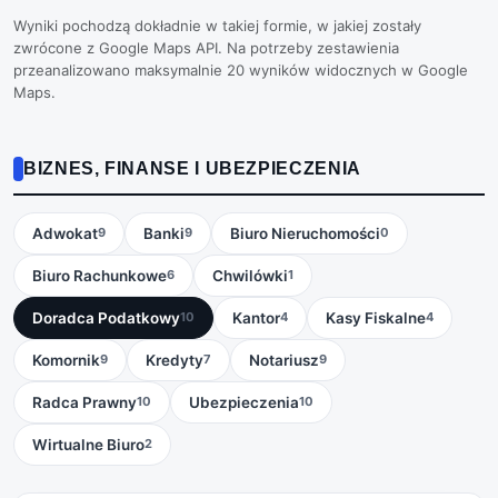
Wyniki pochodzą dokładnie w takiej formie, w jakiej zostały
zwrócone z Google Maps API. Na potrzeby zestawienia
przeanalizowano maksymalnie 20 wyników widocznych w Google
Maps.
BIZNES, FINANSE I UBEZPIECZENIA
Adwokat
Banki
Biuro Nieruchomości
9
9
0
Biuro Rachunkowe
Chwilówki
6
1
Doradca Podatkowy
Kantor
Kasy Fiskalne
10
4
4
Komornik
Kredyty
Notariusz
9
7
9
Radca Prawny
Ubezpieczenia
10
10
Wirtualne Biuro
2