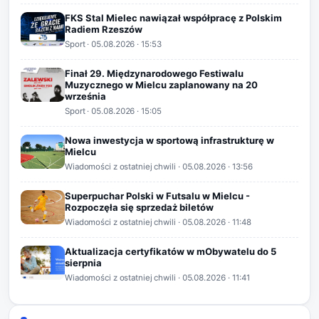
FKS Stal Mielec nawiązał współpracę z Polskim
Radiem Rzeszów
Sport
·
05.08.2026
· 15:53
Finał 29. Międzynarodowego Festiwalu
Muzycznego w Mielcu zaplanowany na 20
września
Sport
·
05.08.2026
· 15:05
Nowa inwestycja w sportową infrastrukturę w
Mielcu
Wiadomości z ostatniej chwili
·
05.08.2026
· 13:56
Superpuchar Polski w Futsalu w Mielcu -
Rozpoczęła się sprzedaż biletów
Wiadomości z ostatniej chwili
·
05.08.2026
· 11:48
Aktualizacja certyfikatów w mObywatelu do 5
sierpnia
Wiadomości z ostatniej chwili
·
05.08.2026
· 11:41