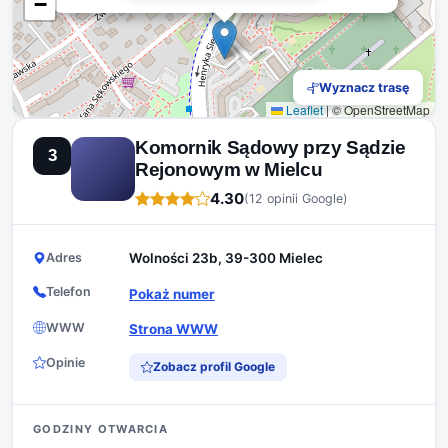
−
Wyznacz trasę
Leaflet
|
© OpenStreetMap
Komornik Sądowy przy Sądzie
3
Rejonowym w Mielcu
4.30
(12 opinii Google)
Adres
Wolności 23b, 39-300 Mielec
Telefon
Pokaż numer
WWW
Strona WWW
Opinie
Zobacz profil Google
GODZINY OTWARCIA