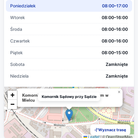
Poniedziałek
08:00–17:00
Wtorek
08:00–16:00
Środa
08:00–16:00
Czwartek
08:00–16:00
Piątek
08:00–15:00
Sobota
Zamknięte
Niedziela
Zamknięte
×
+
Komornik Sądowy przy Sądzie Rejonowym w
Komornik Sądowy przy Sądzie
Mielcu
−
Wyznacz trasę
Leaflet
|
© OpenStreetMap