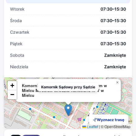
Wtorek
07:30–15:30
Środa
07:30–15:30
Czwartek
07:30–15:30
Piątek
07:30–15:30
Sobota
Zamknięte
Niedziela
Zamknięte
×
+
Komornik Sądowy przy Sądzie Rejonowym w
Komornik Sądowy przy Sądzie
Mielcu Mirosław Mroczka Kancelaria nr V w
−
Mielcu
Wyznacz trasę
Leaflet
|
© OpenStreetMap