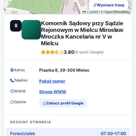
Wyznacz trasę
Leaflet
|
© OpenStreetMap
Komornik Sądowy przy Sądzie
8
Rejonowym w Mielcu Mirosław
Mroczka Kancelaria nr V w
Mielcu
3.80
(8 opinii Google)
Adres
Pisarka 8, 39-300 Mielec
Telefon
Pokaż numer
WWW
Strona WWW
Opinie
Zobacz profil Google
GODZINY OTWARCIA
Poniedziałek
07:30–17:00