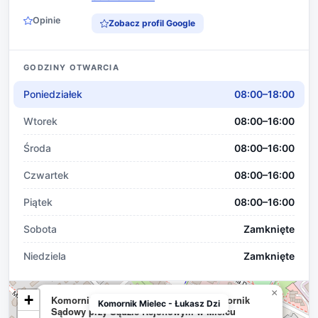
Opinie
Zobacz profil Google
GODZINY OTWARCIA
Poniedziałek
08:00–18:00
Wtorek
08:00–16:00
Środa
08:00–16:00
Czwartek
08:00–16:00
Piątek
08:00–16:00
Sobota
Zamknięte
Niedziela
Zamknięte
×
+
Komornik Mielec - Łukasz Dziuban Komornik
Komornik Mielec - Łukasz Dzi
Sądowy przy Sądzie Rejonowym w Mielcu