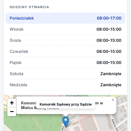
GODZINY OTWARCIA
Poniedziałek
08:00–17:00
Wtorek
08:00–15:00
Środa
08:00–15:00
Czwartek
08:00–15:00
Piątek
08:00–15:00
Sobota
Zamknięte
Niedziela
Zamknięte
×
+
Komornik Sądowy przy Sądzie Rejonowym w
Komornik Sądowy przy Sądzie
Mielcu Maciej Kotula
−