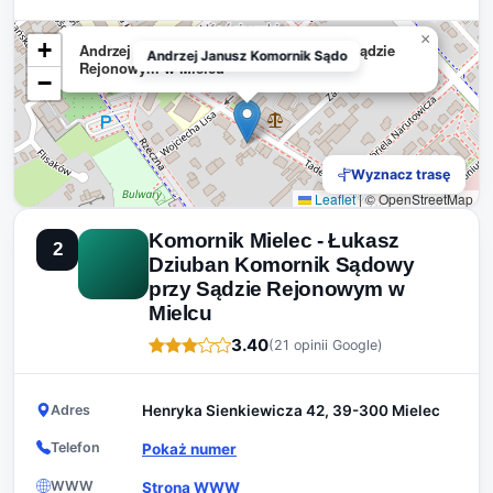
×
+
Andrzej Janusz Komornik Sądowy przy Sądzie
Andrzej Janusz Komornik Sądo
Rejonowym w Mielcu
−
Wyznacz trasę
Leaflet
|
© OpenStreetMap
Komornik Mielec - Łukasz
2
Dziuban Komornik Sądowy
przy Sądzie Rejonowym w
Mielcu
3.40
(21 opinii Google)
Adres
Henryka Sienkiewicza 42, 39-300 Mielec
Telefon
Pokaż numer
WWW
Strona WWW