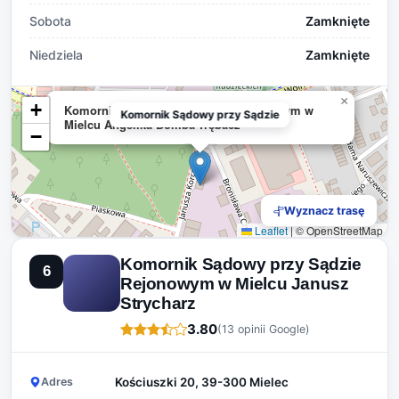
Sobota
Zamknięte
Niedziela
Zamknięte
×
+
Komornik Sądowy przy Sądzie Rejonowym w
Komornik Sądowy przy Sądzie
Mielcu Angelika Bomba-Trębacz
−
Wyznacz trasę
Leaflet
|
© OpenStreetMap
Komornik Sądowy przy Sądzie
6
Rejonowym w Mielcu Janusz
Strycharz
3.80
(13 opinii Google)
Adres
Kościuszki 20, 39-300 Mielec