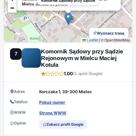
Komornik Sądowy przy Sądzie
Mielcu Janusz Strycharz
−
Wyznacz trasę
Leaflet
|
© OpenStreetMap
Komornik Sądowy przy Sądzie
7
Rejonowym w Mielcu Maciej
Kotula
1.00
(2 opinii Google)
Adres
Korczaka 1, 39-300 Mielec
Telefon
Pokaż numer
WWW
Strona WWW
Opinie
Zobacz profil Google