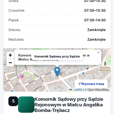
Środa
07:30–15:30
Czwartek
07:30–15:30
Piątek
07:30–14:30
Sobota
Zamknięte
Niedziela
Zamknięte
×
+
Komornik Sądowy przy Sądzie Rejonowym w
Komornik Sądowy przy Sądzie
Mielcu Adam Frankiewicz
−
Wyznacz trasę
Leaflet
|
© OpenStreetMap
Komornik Sądowy przy Sądzie
5
Rejonowym w Mielcu Angelika
Bomba-Trębacz