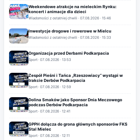
Weekendowe atrakcje na mieleckim Rynku:
koncert i animacje dla dzieci
Wiadomości z ostatniej chwili
·
07.08.2026
· 15:46
Inwestycje drogowe i rowerowe w Mielcu
Wiadomości z ostatniej chwili
·
07.08.2026
· 15:33
Organizacja przed Derbami Podkarpacia
Sport
·
07.08.2026
· 13:53
Zespół Pieśni i Tańca „Rzeszowiacy” wystąpi w
trakcie Derbów Podkarpacia
Sport
·
07.08.2026
· 12:59
Dolina Smaków jako Sponsor Dnia Meczowego
podczas Derbów Podkarpacia
Sport
·
07.08.2026
· 12:41
GPPH dołącza do grona głównych sponsorów FKS
Stal Mielec
Sport
·
07.08.2026
· 12:11