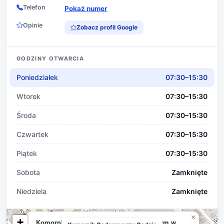
Telefon
Pokaż numer
Opinie
Zobacz profil Google
GODZINY OTWARCIA
Poniedziałek
07:30–15:30
Wtorek
07:30–15:30
Środa
07:30–15:30
Czwartek
07:30–15:30
Piątek
07:30–15:30
Sobota
Zamknięte
Niedziela
Zamknięte
×
+
Komornik Sądowy przy Sądzie Rejonowym w