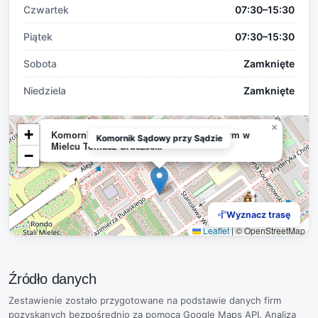
Czwartek
07:30–15:30
Piątek
07:30–15:30
Sobota
Zamknięte
Niedziela
Zamknięte
×
+
Komornik Sądowy przy Sądzie Rejonowym w
Komornik Sądowy przy Sądzie
Mielcu Tomasz Gruszecki
−
Wyznacz trasę
Leaflet
|
© OpenStreetMap
Źródło danych
Zestawienie zostało przygotowane na podstawie danych firm
pozyskanych bezpośrednio za pomocą Google Maps API. Analiza