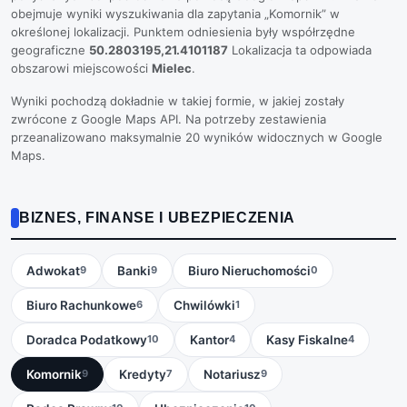
obejmuje wyniki wyszukiwania dla zapytania „Komornik” w
określonej lokalizacji. Punktem odniesienia były współrzędne
geograficzne
50.2803195,21.4101187
Lokalizacja ta odpowiada
obszarowi miejscowości
Mielec
.
Wyniki pochodzą dokładnie w takiej formie, w jakiej zostały
zwrócone z Google Maps API. Na potrzeby zestawienia
przeanalizowano maksymalnie 20 wyników widocznych w Google
Maps.
BIZNES, FINANSE I UBEZPIECZENIA
Adwokat
Banki
Biuro Nieruchomości
9
9
0
Biuro Rachunkowe
Chwilówki
6
1
Doradca Podatkowy
Kantor
Kasy Fiskalne
10
4
4
Komornik
Kredyty
Notariusz
9
7
9