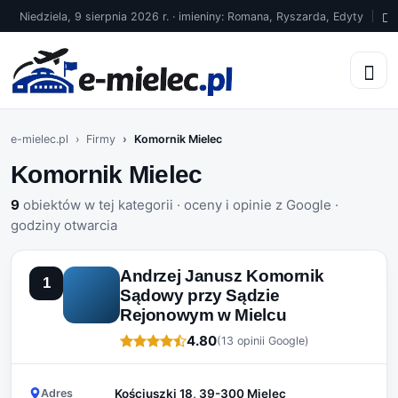
Niedziela, 9 sierpnia 2026 r. · imieniny: Romana, Ryszarda, Edyty
1
e-mielec.pl
Firmy
Komornik Mielec
Komornik Mielec
9
obiektów w tej kategorii · oceny i opinie z Google ·
godziny otwarcia
Andrzej Janusz Komornik
1
Sądowy przy Sądzie
Rejonowym w Mielcu
4.80
(13 opinii Google)
Adres
Kościuszki 18, 39-300 Mielec