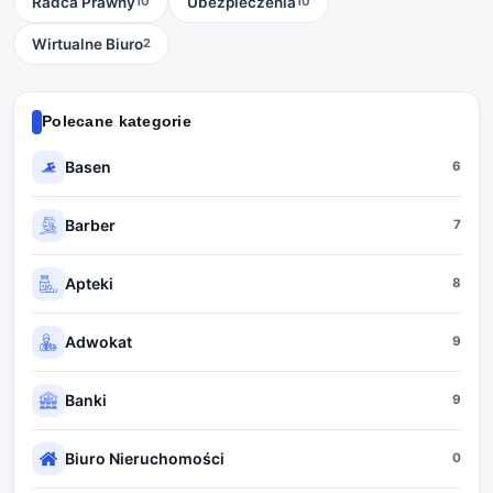
Radca Prawny
Ubezpieczenia
10
10
Wirtualne Biuro
2
Polecane kategorie
Basen
6
Barber
7
Apteki
8
Adwokat
9
Banki
9
Biuro Nieruchomości
0