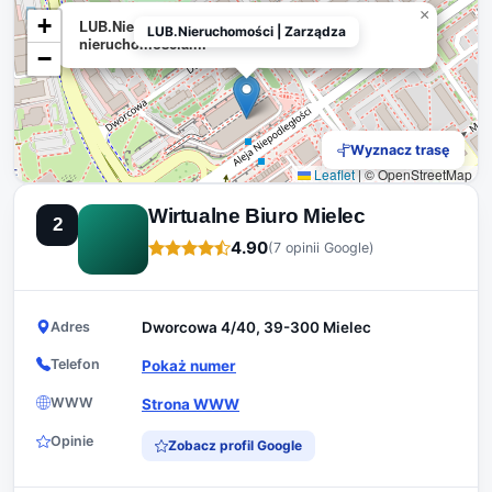
×
+
LUB.Nieruchomości | Zarządzanie
LUB.Nieruchomości | Zarządza
nieruchomościami
−
Wyznacz trasę
Leaflet
|
© OpenStreetMap
Wirtualne Biuro Mielec
2
4.90
(7 opinii Google)
Adres
Dworcowa 4/40, 39-300 Mielec
Telefon
Pokaż numer
WWW
Strona WWW
Opinie
Zobacz profil Google