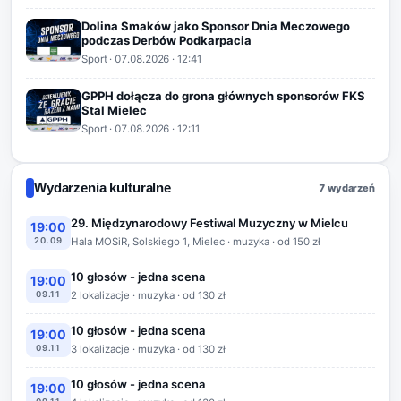
Dolina Smaków jako Sponsor Dnia Meczowego
podczas Derbów Podkarpacia
Sport
·
07.08.2026
· 12:41
GPPH dołącza do grona głównych sponsorów FKS
Stal Mielec
Sport
·
07.08.2026
· 12:11
Wydarzenia kulturalne
7 wydarzeń
29. Międzynarodowy Festiwal Muzyczny w Mielcu
19:00
20.09
Hala MOSiR, Solskiego 1, Mielec · muzyka · od 150 zł
10 głosów - jedna scena
19:00
09.11
2 lokalizacje · muzyka · od 130 zł
10 głosów - jedna scena
19:00
09.11
3 lokalizacje · muzyka · od 130 zł
10 głosów - jedna scena
19:00