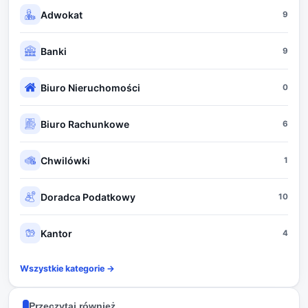
Adwokat
9
Banki
9
Biuro Nieruchomości
0
Biuro Rachunkowe
6
Chwilówki
1
Doradca Podatkowy
10
Kantor
4
Wszystkie kategorie →
Przeczytaj również