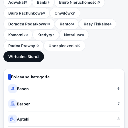
Adwokat
Banki
Biuro Nieruchomości
9
9
0
Biuro Rachunkowe
Chwilówki
6
1
Doradca Podatkowy
Kantor
Kasy Fiskalne
10
4
4
Komornik
Kredyty
Notariusz
9
7
9
Radca Prawny
Ubezpieczenia
10
10
Wirtualne Biuro
2
Polecane kategorie
Basen
6
Barber
7
Apteki
8