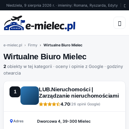
Niedziela, 9 sierpnia 2026 r. · imieniny: Romana, Ryszarda, Edyty
1
e-mielec.pl
Firmy
Wirtualne Biuro Mielec
Wirtualne Biuro Mielec
2
obiekty w tej kategorii · oceny i opinie z Google · godziny
otwarcia
LUB.Nieruchomości |
1
Zarządzanie nieruchomościami
4.70
(26 opinii Google)
Adres
Dworcowa 4, 39-300 Mielec