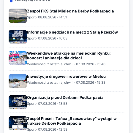
Zespół FKS Stal Mielec na Derby Podkarpacia
Sport
·
08.08.2026
· 14:51
Informacje o sędziach na mecz z Stalą Rzeszów
Sport
·
07.08.2026
· 16:03
Weekendowe atrakcje na mieleckim Rynku:
koncert i animacje dla dzieci
Wiadomości z ostatniej chwili
·
07.08.2026
· 15:46
Inwestycje drogowe i rowerowe w Mielcu
Wiadomości z ostatniej chwili
·
07.08.2026
· 15:33
Organizacja przed Derbami Podkarpacia
Sport
·
07.08.2026
· 13:53
Zespół Pieśni i Tańca „Rzeszowiacy” wystąpi w
trakcie Derbów Podkarpacia
Sport
·
07.08.2026
· 12:59