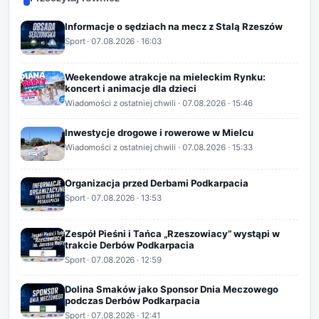
Informacje o sędziach na mecz z Stalą Rzeszów
Sport
·
07.08.2026
· 16:03
Weekendowe atrakcje na mieleckim Rynku:
koncert i animacje dla dzieci
Wiadomości z ostatniej chwili
·
07.08.2026
· 15:46
Inwestycje drogowe i rowerowe w Mielcu
Wiadomości z ostatniej chwili
·
07.08.2026
· 15:33
Organizacja przed Derbami Podkarpacia
Sport
·
07.08.2026
· 13:53
Zespół Pieśni i Tańca „Rzeszowiacy” wystąpi w
trakcie Derbów Podkarpacia
Sport
·
07.08.2026
· 12:59
Dolina Smaków jako Sponsor Dnia Meczowego
podczas Derbów Podkarpacia
Sport
·
07.08.2026
· 12:41