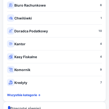
Biuro Rachunkowe
6
Chwilówki
1
Doradca Podatkowy
10
Kantor
4
Kasy Fiskalne
4
Komornik
9
Kredyty
7
Wszystkie kategorie →
Przeczytaj również