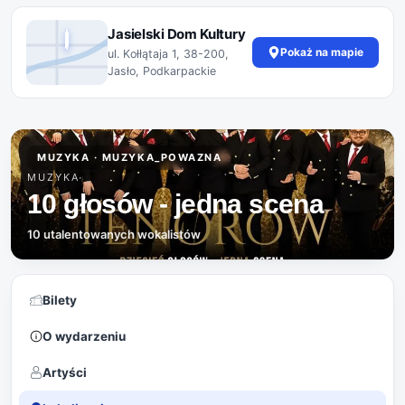
Jasielski Dom Kultury
Pokaż na mapie
ul. Kołłątaja 1, 38-200,
Jasło, Podkarpackie
MUZYKA · MUZYKA_POWAZNA
MUZYKA
10 głosów - jedna scena
10 utalentowanych wokalistów
Bilety
O wydarzeniu
Artyści