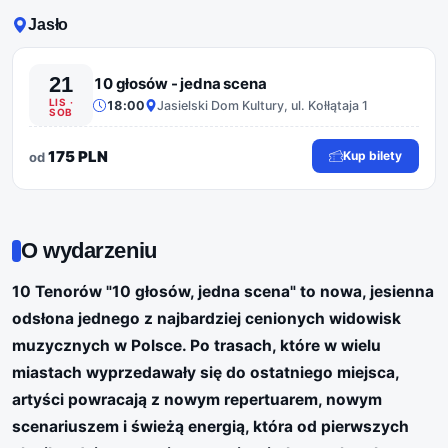
Jasło
21
10 głosów - jedna scena
LIS ·
18:00
Jasielski Dom Kultury, ul. Kołłątaja 1
SOB
175 PLN
Kup bilety
od
O wydarzeniu
10 Tenorów "10 głosów, jedna scena" to nowa, jesienna
odsłona jednego z najbardziej cenionych widowisk
muzycznych w Polsce. Po trasach, które w wielu
miastach wyprzedawały się do ostatniego miejsca,
artyści powracają z nowym repertuarem, nowym
scenariuszem i świeżą energią, która od pierwszych