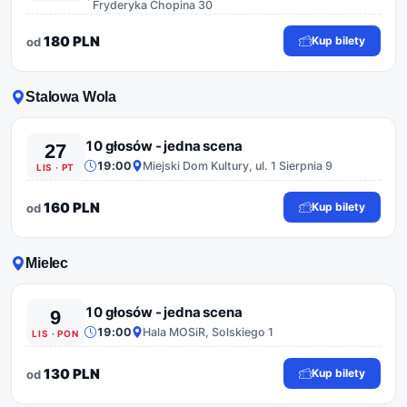
Fryderyka Chopina 30
180 PLN
Kup bilety
od
Stalowa Wola
10 głosów - jedna scena
27
19:00
Miejski Dom Kultury, ul. 1 Sierpnia 9
LIS · PT
160 PLN
Kup bilety
od
Mielec
10 głosów - jedna scena
9
19:00
Hala MOSiR, Solskiego 1
LIS · PON
130 PLN
Kup bilety
od