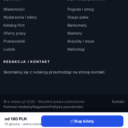
Wiadomości
Pogoda i smog
Wydarzenia i bilety
Stacje paliw
Katalog firm
Bankomaty
Oferty pracy
Markety
Przewodniki
Kościoły i msze
Ludzie
Nekrologi
REDAKCJA I KONTAKT
Skontaktuj się z
redakcją
przechodząc na stronę kontakt.
© e-mielec.pl 2026 - Wszelkie prawa zastrzeżone
Kontakt
Patronat medialny
Regulamin
Polityka prywatności
od 180 PLN
Kup bilety
10 głosów - jedna scena