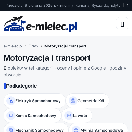
Niedziela, 9 sierpnia 2026 r. · imieniny: Romana, Ryszarda, Edyty
2
e-mielec.pl
Firmy
Motoryzacja i transport
Motoryzacja i transport
0
obiekty w tej kategorii · oceny i opinie z Google · godziny
otwarcia
Podkategorie
Elektryk Samochodowy
Geometria Kół
Komis Samochodowy
Laweta
Mechanik Samochodowy
Myjnia Samochodowa