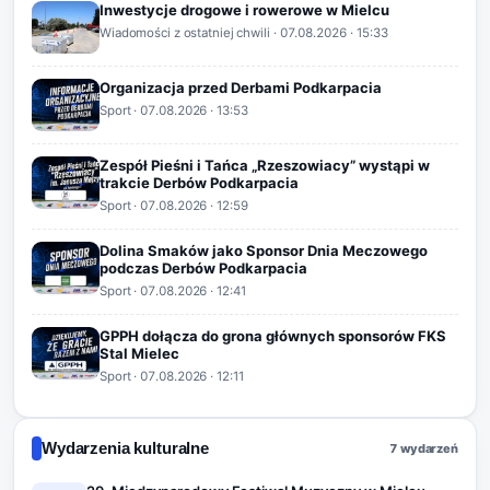
Inwestycje drogowe i rowerowe w Mielcu
Wiadomości z ostatniej chwili
·
07.08.2026
· 15:33
Organizacja przed Derbami Podkarpacia
Sport
·
07.08.2026
· 13:53
Zespół Pieśni i Tańca „Rzeszowiacy” wystąpi w
trakcie Derbów Podkarpacia
Sport
·
07.08.2026
· 12:59
Dolina Smaków jako Sponsor Dnia Meczowego
podczas Derbów Podkarpacia
Sport
·
07.08.2026
· 12:41
GPPH dołącza do grona głównych sponsorów FKS
Stal Mielec
Sport
·
07.08.2026
· 12:11
Wydarzenia kulturalne
7 wydarzeń