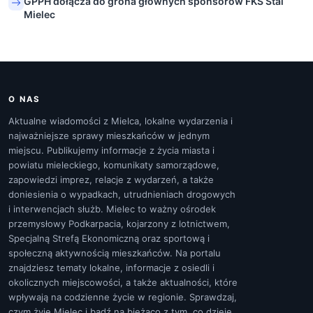
GPPH dołącza do grona głównych sponsorów FKS Stal
Mielec
O NAS
Aktualne wiadomości z Mielca, lokalne wydarzenia i
najważniejsze sprawy mieszkańców w jednym
miejscu. Publikujemy informacje z życia miasta i
powiatu mieleckiego, komunikaty samorządowe,
zapowiedzi imprez, relacje z wydarzeń, a także
doniesienia o wypadkach, utrudnieniach drogowych
i interwencjach służb. Mielec to ważny ośrodek
przemysłowy Podkarpacia, kojarzony z lotnictwem,
Specjalną Strefą Ekonomiczną oraz sportową i
społeczną aktywnością mieszkańców. Na portalu
znajdziesz tematy lokalne, informacje z osiedli i
okolicznych miejscowości, a także aktualności, które
wpływają na codzienne życie w regionie. Sprawdzaj,
czym żyje Mielec i bądź na bieżąco z tym, co dzieje