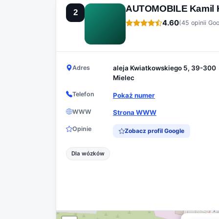
AUTOMOBILE Kamil 
2
4.60
(45 opinii Go
Adres
aleja Kwiatkowskiego 5, 39-300
Mielec
Telefon
Pokaż numer
WWW
Strona WWW
Opinie
Zobacz profil Google
Dla wózków