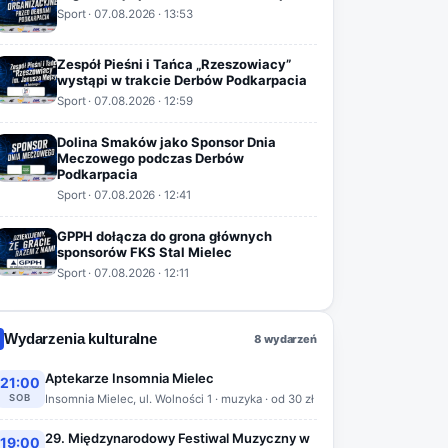
Sport
·
07.08.2026
· 13:53
Zespół Pieśni i Tańca „Rzeszowiacy”
wystąpi w trakcie Derbów Podkarpacia
Sport
·
07.08.2026
· 12:59
Dolina Smaków jako Sponsor Dnia
Meczowego podczas Derbów
Podkarpacia
Sport
·
07.08.2026
· 12:41
GPPH dołącza do grona głównych
sponsorów FKS Stal Mielec
Sport
·
07.08.2026
· 12:11
Wydarzenia kulturalne
8 wydarzeń
Aptekarze Insomnia Mielec
21:00
SOB
Insomnia Mielec, ul. Wolności 1 · muzyka · od 30 zł
29. Międzynarodowy Festiwal Muzyczny w
19:00