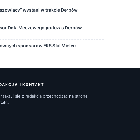
eszowiacy” wystąpi w trakcie Derbów
nsor Dnia Meczowego podczas Derbów
łównych sponsorów FKS Stal Mielec
DAKCJA I KONTAKT
ntaktuj się z
redakcją
przechodząc na stronę
takt.