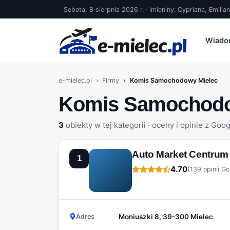
Sobota, 8 sierpnia 2026 r. · imieniny: Cypriana, Emilia
Wiado
e-mielec.pl
Firmy
Komis Samochodowy Mielec
Komis Samochodo
3
obiekty w tej kategorii · oceny i opinie z Goo
Auto Market Centru
1
4.70
(139 opinii Go
Adres
Moniuszki 8, 39-300 Mielec