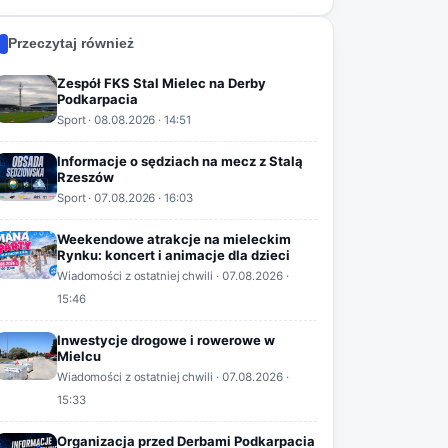
Przeczytaj również
Zespół FKS Stal Mielec na Derby
Podkarpacia
Sport
·
08.08.2026
· 14:51
Informacje o sędziach na mecz z Stalą
Rzeszów
Sport
·
07.08.2026
· 16:03
Weekendowe atrakcje na mieleckim
Rynku: koncert i animacje dla dzieci
Wiadomości z ostatniej chwili
·
07.08.2026
·
15:46
Inwestycje drogowe i rowerowe w
Mielcu
Wiadomości z ostatniej chwili
·
07.08.2026
·
15:33
Organizacja przed Derbami Podkarpacia