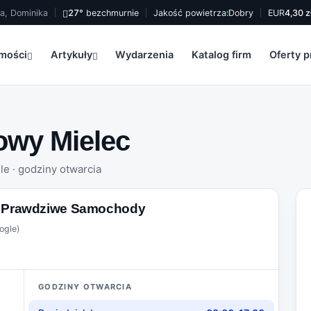
na, Dominika
27°
bezchmurnie
Jakość powietrza:
Dobry
EUR
4,30 z
mości
Artykuły
Wydarzenia
Katalog firm
Oferty p
wy Mielec
gle · godziny otwarcia
m Prawdziwe Samochody
ogle)
GODZINY OTWARCIA