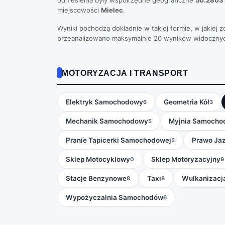
odniesienia były współrzędne geograficzne
50.28031
miejscowości
Mielec
.
Wyniki pochodzą dokładnie w takiej formie, w jakiej
przeanalizowano maksymalnie 20 wyników widoczny
MOTORYZACJA I TRANSPORT
Elektryk Samochodowy
Geometria Kół
6
3
Mechanik Samochodowy
Myjnia Samocho
5
Pranie Tapicerki Samochodowej
Prawo Ja
5
Sklep Motocyklowy
Sklep Motoryzacyjny
0
9
Stacje Benzynowe
Taxi
Wulkanizacj
8
8
Wypożyczalnia Samochodów
6