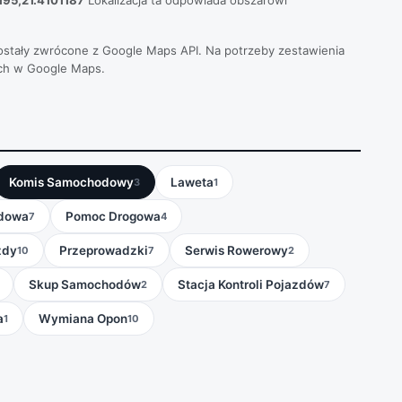
95,21.4101187
Lokalizacja ta odpowiada obszarowi
 zostały zwrócone z Google Maps API. Na potrzeby zestawienia
ch w Google Maps.
Komis Samochodowy
Laweta
3
1
dowa
Pomoc Drogowa
7
4
zdy
Przeprowadzki
Serwis Rowerowy
10
7
2
Skup Samochodów
Stacja Kontroli Pojazdów
2
7
a
Wymiana Opon
1
10