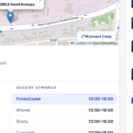
ILE Kamil Krempa
BILE Kamil Krempa
Wyznacz trasę
Leaflet
|
© OpenStreetMap
ogle)
GODZINY OTWARCIA
Poniedziałek
10:00–18:00
Wtorek
10:00–18:00
Środa
10:00–18:00
Czwartek
10:00–18:00