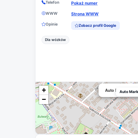
Telefon
Pokaż numer
WWW
Strona WWW
Opinie
Zobacz profil Google
Dla wózków
+
Auto Market Ce
Auto Mar
−