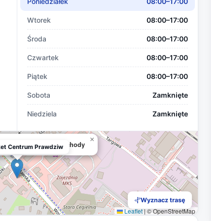
Poniedziałek
08:00–17:00
Wtorek
08:00–17:00
Środa
08:00–17:00
Czwartek
08:00–17:00
Piątek
08:00–17:00
Sobota
Zamknięte
Niedziela
Zamknięte
×
ntrum Prawdziwe Samochody
ket Centrum Prawdziw
Wyznacz trasę
Leaflet
|
© OpenStreetMap