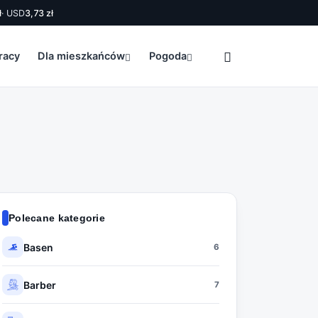
ł
· USD
3,73 zł
racy
Dla mieszkańców
Pogoda
Polecane kategorie
Basen
6
Barber
7