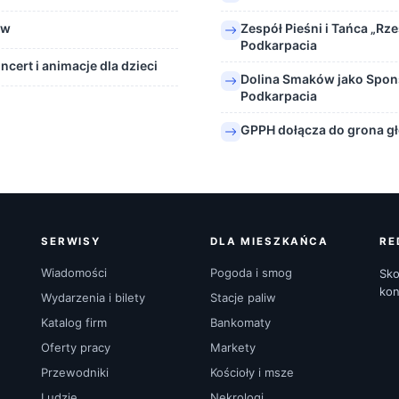
ów
Zespół Pieśni i Tańca „Rz
Podkarpacia
ert i animacje dla dzieci
Dolina Smaków jako Spo
Podkarpacia
GPPH dołącza do grona g
SERWISY
DLA MIESZKAŃCA
RE
Wiadomości
Pogoda i smog
Sko
kon
Wydarzenia i bilety
Stacje paliw
Katalog firm
Bankomaty
Oferty pracy
Markety
Przewodniki
Kościoły i msze
Ludzie
Nekrologi