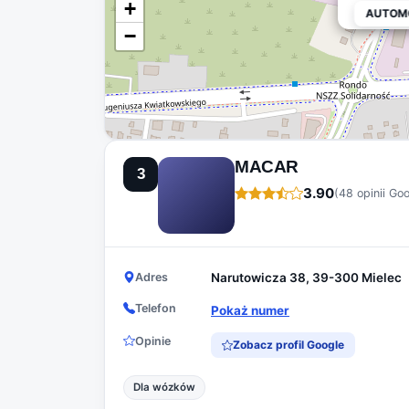
+
AUTOMOB
AUTOMO
−
MACAR
3
3.90
(48 opinii Go
Adres
Narutowicza 38, 39-300 Mielec
Telefon
Pokaż numer
Opinie
Zobacz profil Google
Dla wózków