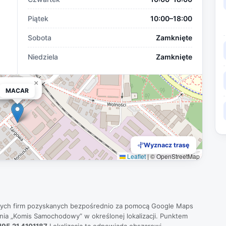
Piątek
10:00–18:00
Sobota
Zamknięte
Niedziela
Zamknięte
×
MACAR
MACAR
Wyznacz trasę
Leaflet
|
© OpenStreetMap
nych firm pozyskanych bezpośrednio za pomocą Google Maps
ania „Komis Samochodowy” w określonej lokalizacji. Punktem