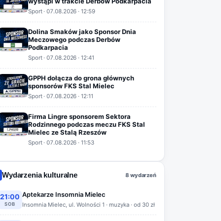
wystąpi w trakcie Derbów Podkarpacia
Sport
·
07.08.2026
· 12:59
Dolina Smaków jako Sponsor Dnia
Meczowego podczas Derbów
Podkarpacia
Sport
·
07.08.2026
· 12:41
GPPH dołącza do grona głównych
sponsorów FKS Stal Mielec
Sport
·
07.08.2026
· 12:11
Firma Lingre sponsorem Sektora
Rodzinnego podczas meczu FKS Stal
Mielec ze Stalą Rzeszów
Sport
·
07.08.2026
· 11:53
Wydarzenia kulturalne
8 wydarzeń
Aptekarze Insomnia Mielec
21:00
SOB
Insomnia Mielec, ul. Wolności 1 · muzyka · od 30 zł