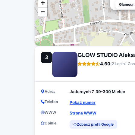
+
Glamour 
Glamour 
−
GLOW STUDIO Aleks
3
4.60
(21 opinii Goo
Adres
Jadernych 7, 39-300 Mielec
Telefon
Pokaż numer
WWW
Strona WWW
Opinie
Zobacz profil Google