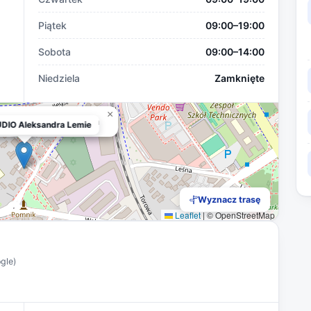
Piątek
09:00–19:00
Sobota
09:00–14:00
Niedziela
Zamknięte
×
O Aleksandra Lemiech
IO Aleksandra Lemie
Wyznacz trasę
Leaflet
|
© OpenStreetMap
ogle)