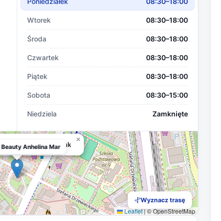
Poniedziałek
08:30–18:00
Wtorek
08:30–18:00
Środa
08:30–18:00
Czwartek
08:30–18:00
Piątek
08:30–18:00
Sobota
08:30–15:00
Niedziela
Zamknięte
×
uty Anhelina Martyniuk
 Beauty Anhelina Mar
Wyznacz trasę
Leaflet
|
© OpenStreetMap