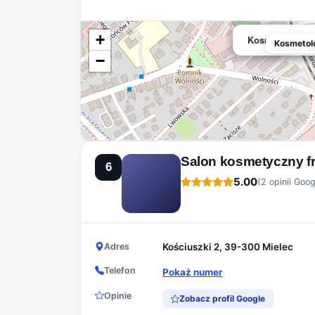
+
Kosmetologia 
Kosmetol
−
Salon kosmetyczny fr
6
5.00
(2 opinii Goog
Adres
Kościuszki 2, 39-300 Mielec
Telefon
Pokaż numer
Opinie
Zobacz profil Google