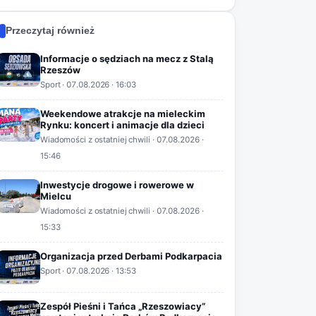
Przeczytaj również
Informacje o sędziach na mecz z Stalą
Rzeszów
Sport
·
07.08.2026
· 16:03
Weekendowe atrakcje na mieleckim
Rynku: koncert i animacje dla dzieci
Wiadomości z ostatniej chwili
·
07.08.2026
·
15:46
Inwestycje drogowe i rowerowe w
Mielcu
Wiadomości z ostatniej chwili
·
07.08.2026
·
15:33
Organizacja przed Derbami Podkarpacia
Sport
·
07.08.2026
· 13:53
Zespół Pieśni i Tańca „Rzeszowiacy”