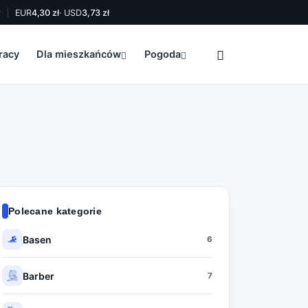
y
EUR
4,30 zł
· USD
3,73 zł
racy
Dla mieszkańców
Pogoda
Polecane kategorie
Basen
6
Barber
7