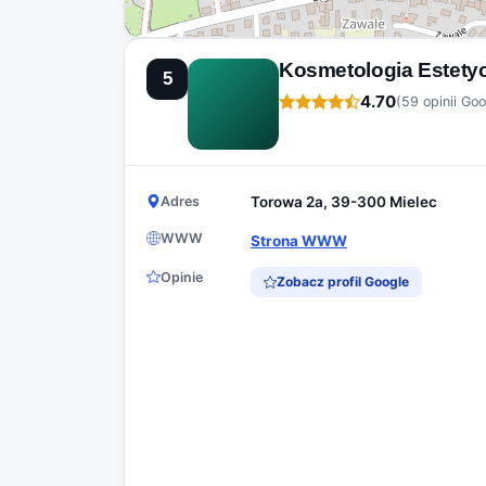
Kosmetologia Estety
5
4.70
(59 opinii Goo
Adres
Torowa 2a, 39-300 Mielec
WWW
Strona WWW
Opinie
Zobacz profil Google