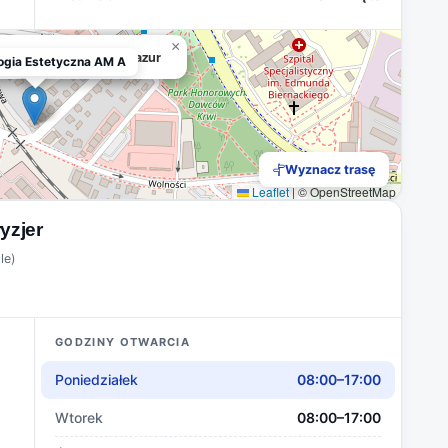
×
Estetyczna AM Anna Mazur
ogia Estetyczna AM A
Wyznacz trasę
Leaflet
|
© OpenStreetMap
yzjer
le)
GODZINY OTWARCIA
Poniedziałek
08:00–17:00
Wtorek
08:00–17:00