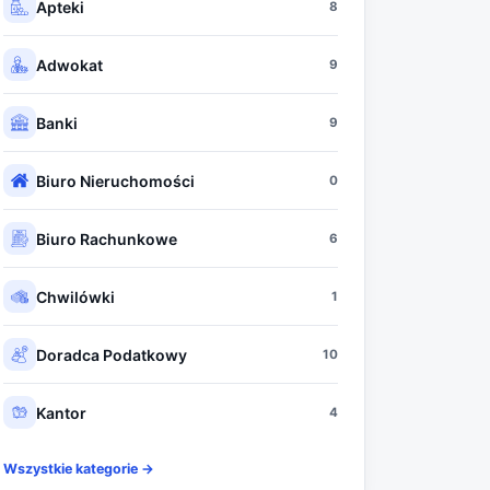
Apteki
8
Adwokat
9
Banki
9
Biuro Nieruchomości
0
Biuro Rachunkowe
6
Chwilówki
1
Doradca Podatkowy
10
Kantor
4
Wszystkie kategorie →