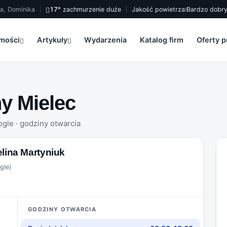
na, Dominika
17°
zachmurzenie duże
Jakość powietrza:
Bardzo dobr
mości
Artykuły
Wydarzenia
Katalog firm
Oferty p
y Mielec
ogle · godziny otwarcia
lina Martyniuk
gle)
GODZINY OTWARCIA