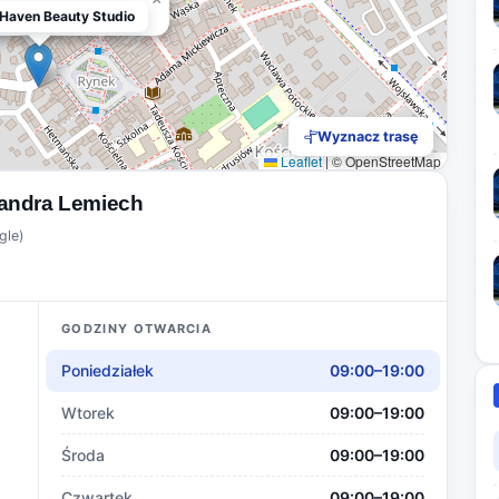
Haven Beauty Studio
Haven Beauty Studio
Wyznacz trasę
Leaflet
|
© OpenStreetMap
andra Lemiech
gle)
GODZINY OTWARCIA
Poniedziałek
09:00–19:00
Wtorek
09:00–19:00
Środa
09:00–19:00
Czwartek
09:00–19:00