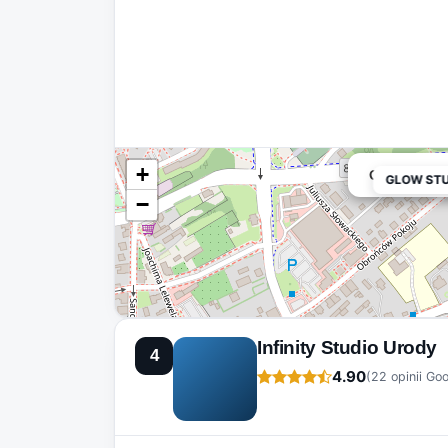
+
GLOW STUDI
GLOW STUD
−
Infinity Studio Urody
4
4.90
(22 opinii Go