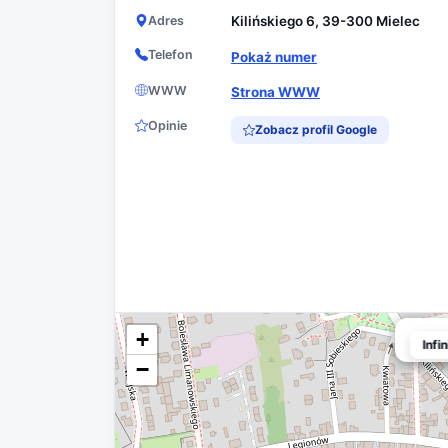
Adres
Kilińskiego 6, 39-300 Mielec
Telefon
Pokaż numer
WWW
Strona WWW
Opinie
Zobacz profil Google
+
Infin
Infi
−