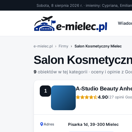
Sobota, 8 sierpnia 2026 r. · imieniny: Cypriana, Emilia
Wiado
e-mielec.pl
Firmy
Salon Kosmetyczny Mielec
Salon Kosmetyczn
9
obiektów w tej kategorii · oceny i opinie z Go
A-Studio Beauty Anhe
1
4.90
(27 opinii Goo
Adres
Pisarka 1d, 39-300 Mielec