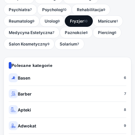
Psychiatra
Psycholog
Rehabilitacja
7
10
9
Reumatolog
Urolog
Fryzjer
Manicure
9
9
10
1
Medycyna Estetyczna
Paznokcie
Piercing
7
6
6
Salon Kosmetyczny
Solarium
9
7
Polecane kategorie
Basen
6
Barber
7
Apteki
8
Adwokat
9