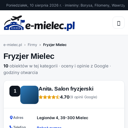
Poniedziałek, 10 sierpnia 2026 r. · imieniny: Borysa, Filomeny, Wawrzyń
e-mielec.pl
Firmy
Fryzjer Mielec
Fryzjer Mielec
10
obiektów w tej kategorii · oceny i opinie z Google ·
godziny otwarcia
Anita. Salon fryzjerski
1
4.70
(9 opinii Google)
Adres
Legionów 4, 39-300 Mielec
Telefon
Pokaż numer