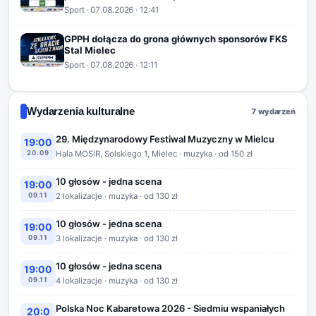
Sport
·
07.08.2026
· 12:41
GPPH dołącza do grona głównych sponsorów FKS
Stal Mielec
Sport
·
07.08.2026
· 12:11
Wydarzenia kulturalne
7 wydarzeń
29. Międzynarodowy Festiwal Muzyczny w Mielcu
19:00
20.09
Hala MOSiR, Solskiego 1, Mielec · muzyka · od 150 zł
10 głosów - jedna scena
19:00
09.11
2 lokalizacje · muzyka · od 130 zł
10 głosów - jedna scena
19:00
09.11
3 lokalizacje · muzyka · od 130 zł
10 głosów - jedna scena
19:00
09.11
4 lokalizacje · muzyka · od 130 zł
Polska Noc Kabaretowa 2026 - Siedmiu wspaniałych
20:0