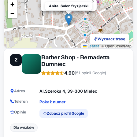
×
+
Anita. Salon fryzjerski
Anita. Salon fryzjerski
−
Wyznacz trasę
Leaflet
|
© OpenStreetMap
Barber Shop - Bernadetta
2
Dumniec
4.90
(51 opinii Google)
Adres
Al.Szeroka 4, 39-300 Mielec
Telefon
Pokaż numer
Opinie
Zobacz profil Google
Dla wózków