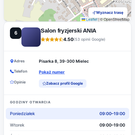
Wyznacz trasę
Leaflet
|
© OpenStreetMap
Salon fryzjerski ANIA
6
4.50
(53 opinii Google)
Adres
Pisarka 8, 39-300 Mielec
Telefon
Pokaż numer
Opinie
Zobacz profil Google
GODZINY OTWARCIA
Poniedziałek
09:00–19:00
Wtorek
09:00–19:00