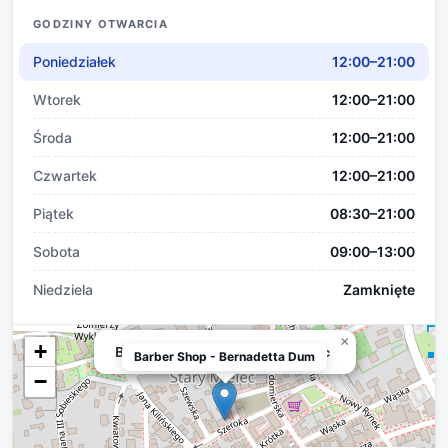
GODZINY OTWARCIA
Poniedziałek
12:00–21:00
Wtorek
12:00–21:00
Środa
12:00–21:00
Czwartek
12:00–21:00
Piątek
08:30–21:00
Sobota
09:00–13:00
Niedziela
Zamknięte
×
+
Barber Shop - Bernadetta Dumniec
Barber Shop - Bernadetta Dum
−