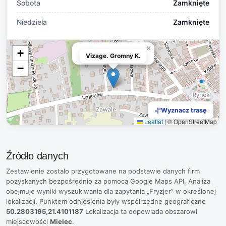
Sobota
Zamknięte
Niedziela
Zamknięte
×
+
Vizage. Gromny K.
Vizage. Gromny K.
−
Wyznacz trasę
Leaflet
|
© OpenStreetMap
Źródło danych
Zestawienie zostało przygotowane na podstawie danych firm
pozyskanych bezpośrednio za pomocą Google Maps API. Analiza
obejmuje wyniki wyszukiwania dla zapytania „Fryzjer” w określonej
lokalizacji. Punktem odniesienia były współrzędne geograficzne
50.2803195,21.4101187
Lokalizacja ta odpowiada obszarowi
miejscowości
Mielec
.