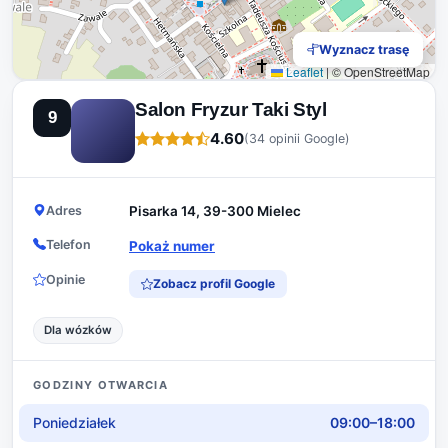
Wyznacz trasę
Leaflet
|
© OpenStreetMap
Salon Fryzur Taki Styl
9
4.60
(34 opinii Google)
Adres
Pisarka 14, 39-300 Mielec
Telefon
Pokaż numer
Opinie
Zobacz profil Google
Dla wózków
GODZINY OTWARCIA
Poniedziałek
09:00–18:00