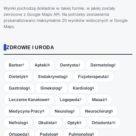
Wyniki pochodzą dokładnie w takiej formie, w jakiej zostały
zwrócone z Google Maps API. Na potrzeby zestawienia
przeanalizowano maksymalnie 20 wyników widocznych w Google
Maps.
ZDROWIE I URODA
Barber
Apteki
Dentysta
Dermatolog
7
8
3
2
Dietetyk
Endokrynolog
Fizjoterapeuta
9
3
2
Gastrolog
Ginekolog
Kardiolog
2
7
5
Leczenie Kanałowe
Logopeda
Masaż
6
7
5
Medycyna Pracy
Neurolog
Neurochirurg
9
3
5
Nefrolog
Okulista
Optyk
Ortodonta
4
0
9
10
Ortopeda
Podolog
Pulmonolog
2
8
5