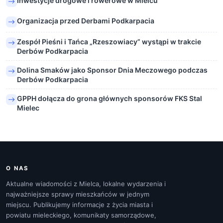
Inwestycje drogowe i rowerowe w Mielcu
Organizacja przed Derbami Podkarpacia
Zespół Pieśni i Tańca „Rzeszowiacy” wystąpi w trakcie
Derbów Podkarpacia
Dolina Smaków jako Sponsor Dnia Meczowego podczas
Derbów Podkarpacia
GPPH dołącza do grona głównych sponsorów FKS Stal
Mielec
O NAS
Aktualne wiadomości z Mielca, lokalne wydarzenia i
najważniejsze sprawy mieszkańców w jednym
miejscu. Publikujemy informacje z życia miasta i
powiatu mieleckiego, komunikaty samorządowe,