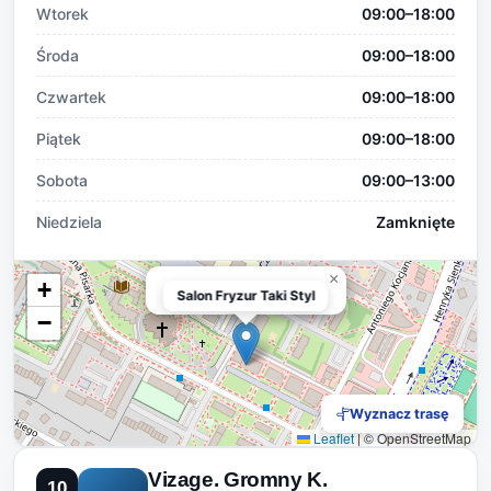
Wtorek
09:00–18:00
Środa
09:00–18:00
Czwartek
09:00–18:00
Piątek
09:00–18:00
Sobota
09:00–13:00
Niedziela
Zamknięte
×
+
Salon Fryzur Taki Styl
Salon Fryzur Taki Styl
−
Wyznacz trasę
Leaflet
|
© OpenStreetMap
Vizage. Gromny K.
10