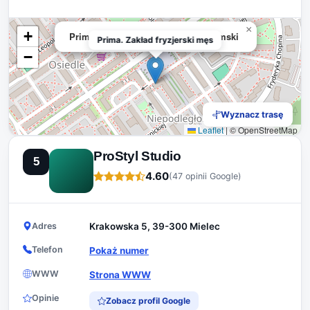
×
+
Prima. Zakład fryzjerski męski i damski
Prima. Zakład fryzjerski męs
−
Wyznacz trasę
Leaflet
|
© OpenStreetMap
ProStyl Studio
5
4.60
(47 opinii Google)
Adres
Krakowska 5, 39-300 Mielec
Telefon
Pokaż numer
WWW
Strona WWW
Opinie
Zobacz profil Google