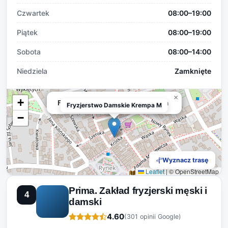
Czwartek
08:00–19:00
Piątek
08:00–19:00
Sobota
08:00–14:00
Niedziela
Zamknięte
×
+
Fryzjerstwo Damskie Krempa Marta
Fryzjerstwo Damskie Krempa M
−
Wyznacz trasę
Leaflet
|
© OpenStreetMap
Prima. Zakład fryzjerski męski i
4
damski
4.60
(301 opinii Google)