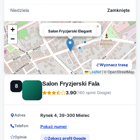
Niedziela
Zamknięte
×
+
Salon Fryzjerski Elegant
Salon Fryzjerski Elegant
−
Wyznacz trasę
Leaflet
|
© OpenStreetMap
Salon Fryzjerski Fala
8
3.90
(160 opinii Google)
Adres
Rynek 4, 39-300 Mielec
Telefon
Pokaż numer
Opinie
Zobacz profil Google