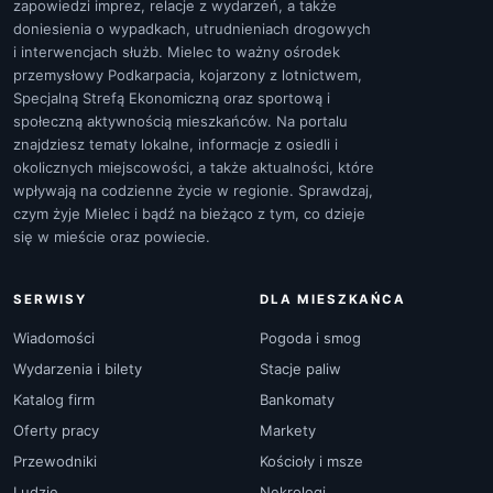
zapowiedzi imprez, relacje z wydarzeń, a także
doniesienia o wypadkach, utrudnieniach drogowych
i interwencjach służb. Mielec to ważny ośrodek
przemysłowy Podkarpacia, kojarzony z lotnictwem,
Specjalną Strefą Ekonomiczną oraz sportową i
społeczną aktywnością mieszkańców. Na portalu
znajdziesz tematy lokalne, informacje z osiedli i
okolicznych miejscowości, a także aktualności, które
wpływają na codzienne życie w regionie. Sprawdzaj,
czym żyje Mielec i bądź na bieżąco z tym, co dzieje
się w mieście oraz powiecie.
SERWISY
DLA MIESZKAŃCA
Wiadomości
Pogoda i smog
Wydarzenia i bilety
Stacje paliw
Katalog firm
Bankomaty
Oferty pracy
Markety
Przewodniki
Kościoły i msze
Ludzie
Nekrologi