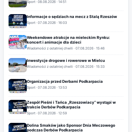
Sport
·
08.08.2026
· 14:51
Informacje o sędziach na mecz z Stalą Rzeszów
Sport
·
07.08.2026
· 16:03
Weekendowe atrakcje na mieleckim Rynku:
koncert i animacje dla dzieci
Wiadomości z ostatniej chwili
·
07.08.2026
· 15:46
Inwestycje drogowe i rowerowe w Mielcu
Wiadomości z ostatniej chwili
·
07.08.2026
· 15:33
Organizacja przed Derbami Podkarpacia
Sport
·
07.08.2026
· 13:53
Zespół Pieśni i Tańca „Rzeszowiacy” wystąpi w
trakcie Derbów Podkarpacia
Sport
·
07.08.2026
· 12:59
Dolina Smaków jako Sponsor Dnia Meczowego
podczas Derbów Podkarpacia