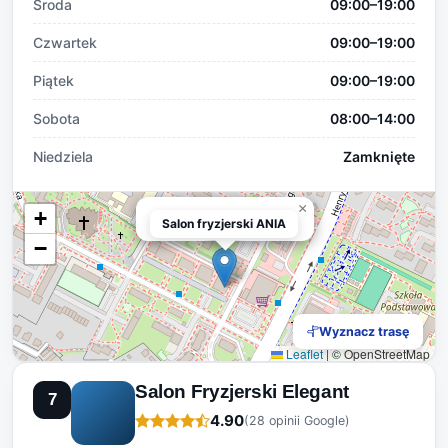
Środa
09:00–19:00
Czwartek
09:00–19:00
Piątek
09:00–19:00
Sobota
08:00–14:00
Niedziela
Zamknięte
×
+
Salon fryzjerski ANIA
Salon fryzjerski ANIA
−
Wyznacz trasę
Leaflet
|
© OpenStreetMap
Salon Fryzjerski Elegant
7
4.90
(28 opinii Google)