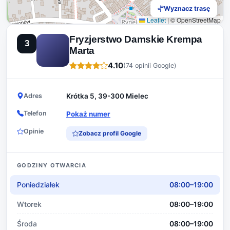
Wyznacz trasę
Leaflet
|
© OpenStreetMap
Fryzjerstwo Damskie Krempa
3
Marta
4.10
(74 opinii Google)
Adres
Krótka 5, 39-300 Mielec
Telefon
Pokaż numer
Opinie
Zobacz profil Google
GODZINY OTWARCIA
Poniedziałek
08:00–19:00
Wtorek
08:00–19:00
Środa
08:00–19:00