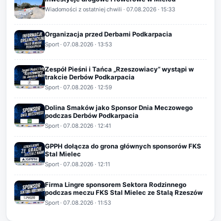
Wiadomości z ostatniej chwili
·
07.08.2026
· 15:33
Organizacja przed Derbami Podkarpacia
Sport
·
07.08.2026
· 13:53
Zespół Pieśni i Tańca „Rzeszowiacy” wystąpi w
trakcie Derbów Podkarpacia
Sport
·
07.08.2026
· 12:59
Dolina Smaków jako Sponsor Dnia Meczowego
podczas Derbów Podkarpacia
Sport
·
07.08.2026
· 12:41
GPPH dołącza do grona głównych sponsorów FKS
Stal Mielec
Sport
·
07.08.2026
· 12:11
Firma Lingre sponsorem Sektora Rodzinnego
podczas meczu FKS Stal Mielec ze Stalą Rzeszów
Sport
·
07.08.2026
· 11:53