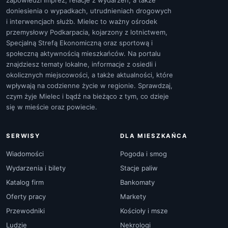
zapowiedzi imprez, relacje z wydarzeń, a także
doniesienia o wypadkach, utrudnieniach drogowych
i interwencjach służb. Mielec to ważny ośrodek
przemysłowy Podkarpacia, kojarzony z lotnictwem,
Specjalną Strefą Ekonomiczną oraz sportową i
społeczną aktywnością mieszkańców. Na portalu
znajdziesz tematy lokalne, informacje z osiedli i
okolicznych miejscowości, a także aktualności, które
wpływają na codzienne życie w regionie. Sprawdzaj,
czym żyje Mielec i bądź na bieżąco z tym, co dzieje
się w mieście oraz powiecie.
SERWISY
DLA MIESZKAŃCA
Wiadomości
Pogoda i smog
Wydarzenia i bilety
Stacje paliw
Katalog firm
Bankomaty
Oferty pracy
Markety
Przewodniki
Kościoły i msze
Ludzie
Nekrologi