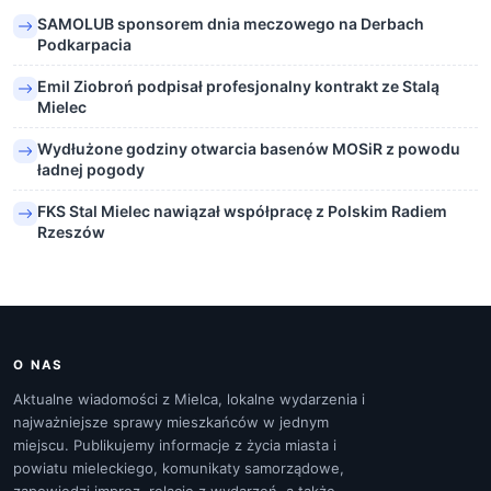
SAMOLUB sponsorem dnia meczowego na Derbach
Podkarpacia
Emil Ziobroń podpisał profesjonalny kontrakt ze Stalą
Mielec
Wydłużone godziny otwarcia basenów MOSiR z powodu
ładnej pogody
FKS Stal Mielec nawiązał współpracę z Polskim Radiem
Rzeszów
O NAS
Aktualne wiadomości z Mielca, lokalne wydarzenia i
najważniejsze sprawy mieszkańców w jednym
miejscu. Publikujemy informacje z życia miasta i
powiatu mieleckiego, komunikaty samorządowe,