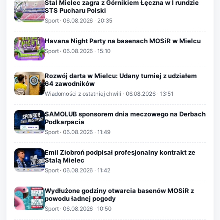
Stal Mielec zagra z Górnikiem Łęczna w I rundzie
STS Pucharu Polski
Sport
·
06.08.2026
· 20:35
Havana Night Party na basenach MOSiR w Mielcu
Sport
·
06.08.2026
· 15:10
Rozwój darta w Mielcu: Udany turniej z udziałem
64 zawodników
Wiadomości z ostatniej chwili
·
06.08.2026
· 13:51
SAMOLUB sponsorem dnia meczowego na Derbach
Podkarpacia
Sport
·
06.08.2026
· 11:49
Emil Ziobroń podpisał profesjonalny kontrakt ze
Stalą Mielec
Sport
·
06.08.2026
· 11:42
Wydłużone godziny otwarcia basenów MOSiR z
powodu ładnej pogody
Sport
·
06.08.2026
· 10:50