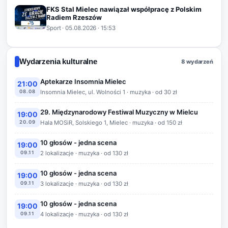
FKS Stal Mielec nawiązał współpracę z Polskim
Radiem Rzeszów
Sport
·
05.08.2026
· 15:53
Wydarzenia kulturalne
8 wydarzeń
Aptekarze Insomnia Mielec
21:00
08.08
Insomnia Mielec, ul. Wolności 1 · muzyka · od 30 zł
29. Międzynarodowy Festiwal Muzyczny w Mielcu
19:00
20.09
Hala MOSiR, Solskiego 1, Mielec · muzyka · od 150 zł
10 głosów - jedna scena
19:00
09.11
2 lokalizacje · muzyka · od 130 zł
10 głosów - jedna scena
19:00
09.11
3 lokalizacje · muzyka · od 130 zł
10 głosów - jedna scena
19:00
09.11
4 lokalizacje · muzyka · od 130 zł