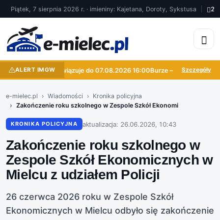
Piątek, 7 sierpnia 2026 r. · imieniny: Kajetana, Doroty, Sykstusa
22
ALERT IMGW
Burze — obowiązuje do 07.08.2026 16:00
Burze — obowiązuje do
Szczegóły
e-mielec.pl
Wiadomości
Kronika policyjna
Zakończenie roku szkolnego w Zespole Szkół Ekonomi
aktualizacja: 26.06.2026, 10:43
KRONIKA POLICYJNA
Zakończenie roku szkolnego w
Zespole Szkół Ekonomicznych w
Mielcu z udziałem Policji
26 czerwca 2026 roku w Zespole Szkół
Ekonomicznych w Mielcu odbyło się zakończenie