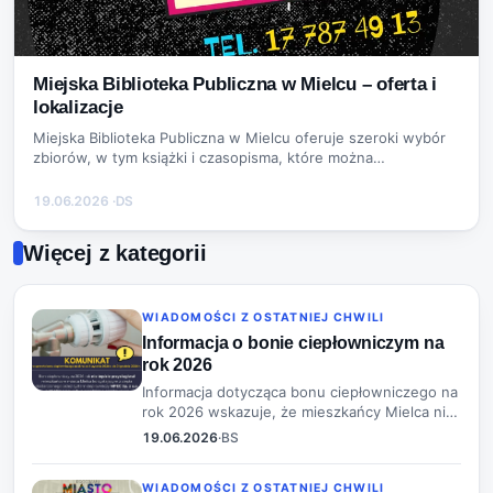
Miejska Biblioteka Publiczna w Mielcu – oferta i
lokalizacje
Miejska Biblioteka Publiczna w Mielcu oferuje szeroki wybór
zbiorów, w tym książki i czasopisma, które można
wypożyczać do domu. Obsługuje r…
19.06.2026
·
DS
Więcej z kategorii
WIADOMOŚCI Z OSTATNIEJ CHWILI
Informacja o bonie ciepłowniczym na
rok 2026
Informacja dotycząca bonu ciepłowniczego na
rok 2026 wskazuje, że mieszkańcy Mielca nie
będą mogli z niego skorzystać z powodu
19.06.2026
·
BS
niespełnienia wymogów ustawowych, a
wnioski pozostawione bez rozpoznania.
WIADOMOŚCI Z OSTATNIEJ CHWILI