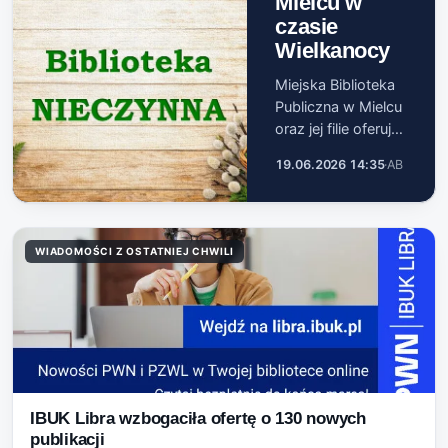
Mielcu w
czasie
Wielkanocy
Miejska Biblioteka
Publiczna w Mielcu
oraz jej filie oferują
zbiory dla różnych
19.06.2026 14:35
·
AB
grup wiekowych.
Filie biblioteki
gromadzą
materiały dla
WIADOMOŚCI Z OSTATNIEJ CHWILI
dzieci, młodzieży i
dorosłych, a
Biblioteka Główna
przy ul. Kuso…
IBUK Libra wzbogaciła ofertę o 130 nowych
publikacji