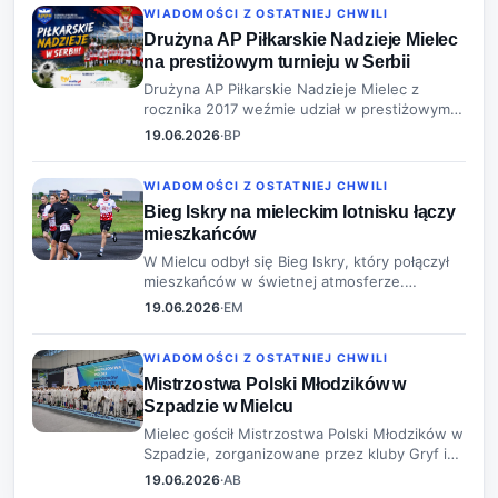
WIADOMOŚCI Z OSTATNIEJ CHWILI
wieku…
Drużyna AP Piłkarskie Nadzieje Mielec
na prestiżowym turnieju w Serbii
Drużyna AP Piłkarskie Nadzieje Mielec z
rocznika 2017 weźmie udział w prestiżowym
turnieju piłkarskim w Belgradzie. Zawody,
19.06.2026
·
BP
które odbędą się w połowie czerwca, to
szansa na rywalizację z uznawanymi ak…
WIADOMOŚCI Z OSTATNIEJ CHWILI
Bieg Iskry na mieleckim lotnisku łączy
mieszkańców
W Mielcu odbył się Bieg Iskry, który połączył
mieszkańców w świetnej atmosferze.
Uczestnicy mieli okazję biegać po pasie
19.06.2026
·
EM
startowym lotniska, co stanowiło wyjątkowe
przeżycie.
WIADOMOŚCI Z OSTATNIEJ CHWILI
Mistrzostwa Polski Młodzików w
Szpadzie w Mielcu
Mielec gościł Mistrzostwa Polski Młodzików w
Szpadzie, zorganizowane przez kluby Gryf i
PTG Sokół 1893. W zawodach indywidualnych
19.06.2026
·
AB
oraz drużynowych wzięli udział młodzi