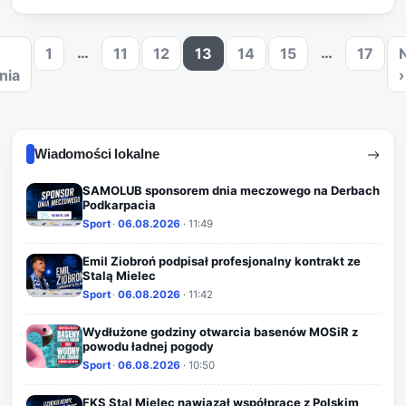
szermierze, a medale zdobyli prz…
…
…
1
11
12
13
14
15
17
nia
›
Wiadomości lokalne
SAMOLUB sponsorem dnia meczowego na Derbach
Podkarpacia
Sport
·
06.08.2026
· 11:49
Emil Ziobroń podpisał profesjonalny kontrakt ze
Stalą Mielec
Sport
·
06.08.2026
· 11:42
Wydłużone godziny otwarcia basenów MOSiR z
powodu ładnej pogody
Sport
·
06.08.2026
· 10:50
FKS Stal Mielec nawiązał współpracę z Polskim