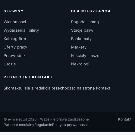
SERWISY
DLA MIESZKAŃCA
Wiadomości
Pogoda i smog
Wydarzenia i bilety
Stacje paliw
Katalog firm
Bankomaty
Oferty pracy
Markety
Przewodniki
Kościoły i msze
Ludzie
Nekrologi
REDAKCJA I KONTAKT
Skontaktuj się z
redakcją
przechodząc na stronę kontakt.
© e-mielec.pl 2026 - Wszelkie prawa zastrzeżone
Kontakt
Patronat medialny
Regulamin
Polityka prywatności