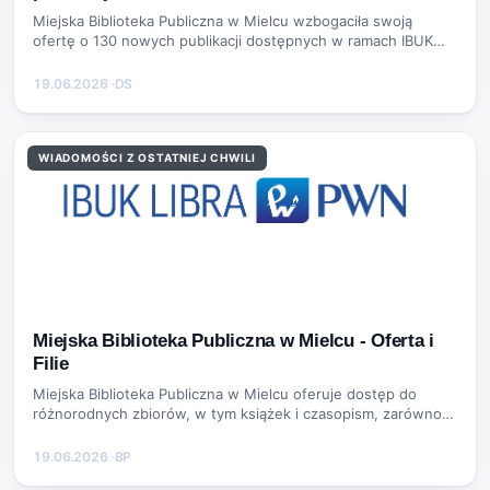
Miejska Biblioteka Publiczna w Mielcu wzbogaciła swoją
ofertę o 130 nowych publikacji dostępnych w ramach IBUK
Libra. Biblioteka oferuje róż…
19.06.2026
·
DS
WIADOMOŚCI Z OSTATNIEJ CHWILI
Miejska Biblioteka Publiczna w Mielcu - Oferta i
Filie
Miejska Biblioteka Publiczna w Mielcu oferuje dostęp do
różnorodnych zbiorów, w tym książek i czasopism, zarówno
na miejscu, jak i do wypoży…
19.06.2026
·
BP