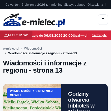
Czwartek, 6 sierpnia 2026 r. · imieniny: Sławy, Jakuba, Oktawiana
Upał — obowiązuje do 06.08.2026 20:00
ALERT IMGW
Upał — obowiązuje do 06
Szczegóły
e-mielec.pl
Wiadomości
Wiadomości i informacje z regionu - strona 13
Wiadomości i informacje z
regionu - strona 13
WIADOMOŚCI Z OSTATNIEJ
Godziny
CHWILI
otwarcia
bibliotek w