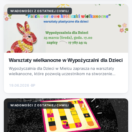
WIADOMOŚCI Z OSTATNIEJ CHWILI
Warsztaty wielkanocne w Wypożyczalni dla Dzieci
Wypożyczalnia dla Dzieci w Mielcu zaprasza na warsztaty
wielkanocne, które pozwolą uczestnikom na stworzenie
patchworkowych króliczków.
19.06.2026
·
BP
WIADOMOŚCI Z OSTATNIEJ CHWILI