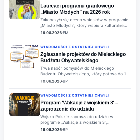
Laureaci programu grantowego
„Miasto Młodych” na 2026 rok
Zakończyła się ocena wniosków w programie
„Miasto Młodych”, który wspiera kulturalne
inicjatywy młodych mieszkańców Mielca. W
19.06.2026
·
EM
2026 roku zrealizowane zostaną cztery
projekty, które otrzymają dofinansow…
WIADOMOŚCI Z OSTATNIEJ CHWILI
Zgłaszanie projektów do Mieleckiego
Budżetu Obywatelskiego
Trwa nabór pomysłów do Mieleckiego
Budżetu Obywatelskiego, który potrwa do 15
lipca. Mieszkańcy mogą zgłaszać projekty
19.06.2026
·
BP
inwestycyjne oraz inne działania, a
głosowanie odbędzie się we wrześniu.
WIADOMOŚCI Z OSTATNIEJ CHWILI
Program 'Wakacje z wojskiem 3' –
zaproszenie do udziału
Wojsko Polskie zaprasza do udziału w
programie „Wakacje z wojskiem 3”,
skierowanym do młodych osób pragnących
19.06.2026
·
BP
przeżyć wakacyjną przygodę. Program oferuje
dobrowolne szkolenie wojskowe dla osób w