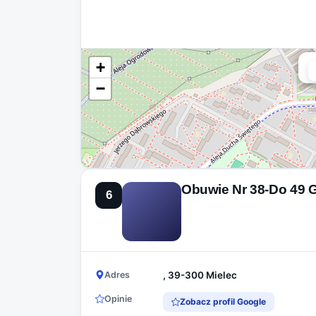
+
−
Obuwie Nr 38-Do 49 
6
Adres
, 39-300 Mielec
Opinie
Zobacz profil Google