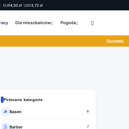
EUR
4,30 zł
· USD
3,72 zł
racy
Dla mieszkańców
Pogoda
Szczegóły
Polecane kategorie
Basen
6
Barber
7