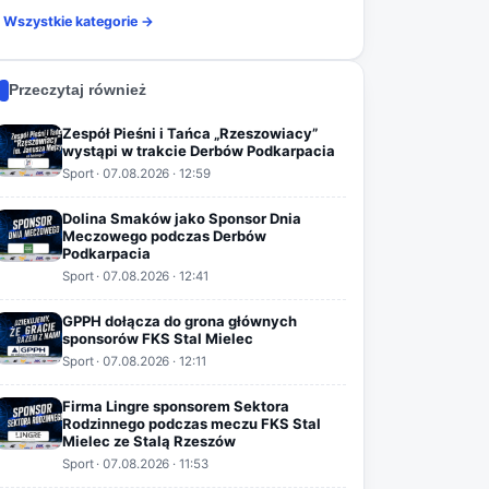
Wszystkie kategorie →
Przeczytaj również
Zespół Pieśni i Tańca „Rzeszowiacy”
wystąpi w trakcie Derbów Podkarpacia
Sport
·
07.08.2026
· 12:59
Dolina Smaków jako Sponsor Dnia
Meczowego podczas Derbów
Podkarpacia
Sport
·
07.08.2026
· 12:41
GPPH dołącza do grona głównych
sponsorów FKS Stal Mielec
Sport
·
07.08.2026
· 12:11
Firma Lingre sponsorem Sektora
Rodzinnego podczas meczu FKS Stal
Mielec ze Stalą Rzeszów
Sport
·
07.08.2026
· 11:53