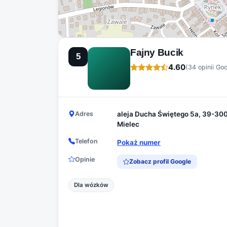
Fajny Bucik
5
4.60
(34 opinii Go
Adres
aleja Ducha Świętego 5a, 39-30
Mielec
Telefon
Pokaż numer
Opinie
Zobacz profil Google
Dla wózków