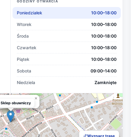
GODZINY OTWARCIA
Poniedziałek
10:00–18:00
Wtorek
10:00–18:00
Środa
10:00–18:00
Czwartek
10:00–18:00
Piątek
10:00–18:00
Sobota
09:00–14:00
Niedziela
Zamknięte
×
 Sklep obuwniczy
 Sklep obuwniczy
Wyznacz trasę