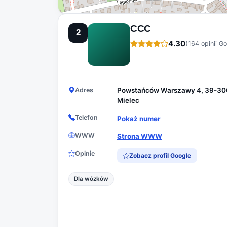
CCC
2
4.30
(164 opinii G
Adres
Powstańców Warszawy 4, 39-30
Mielec
Telefon
Pokaż numer
WWW
Strona WWW
Opinie
Zobacz profil Google
Dla wózków