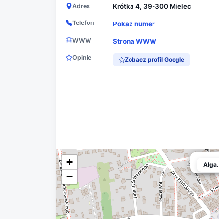
Adres
Krótka 4, 39-300 Mielec
Telefon
Pokaż numer
WWW
Strona WWW
Opinie
Zobacz profil Google
+
Alga.
Alga.
−