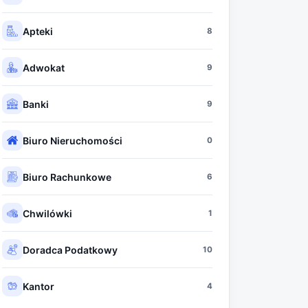
Apteki
8
Adwokat
9
Banki
9
Biuro Nieruchomości
0
Biuro Rachunkowe
6
Chwilówki
1
Doradca Podatkowy
10
Kantor
4