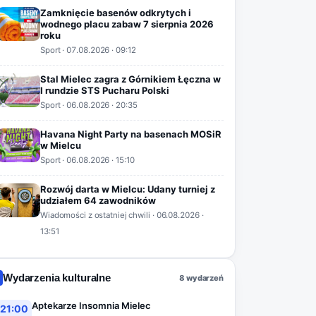
Zamknięcie basenów odkrytych i
wodnego placu zabaw 7 sierpnia 2026
roku
Sport
·
07.08.2026
· 09:12
Stal Mielec zagra z Górnikiem Łęczna w
I rundzie STS Pucharu Polski
Sport
·
06.08.2026
· 20:35
Havana Night Party na basenach MOSiR
w Mielcu
Sport
·
06.08.2026
· 15:10
Rozwój darta w Mielcu: Udany turniej z
udziałem 64 zawodników
Wiadomości z ostatniej chwili
·
06.08.2026
·
13:51
Wydarzenia kulturalne
8 wydarzeń
Aptekarze Insomnia Mielec
21:00