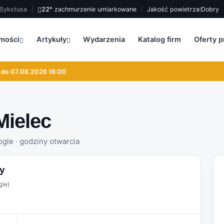
, Sykstusa
22°
zachmurzenie umiarkowane
Jakość powietrza:
Dobry
mości
Artykuły
Wydarzenia
Katalog firm
Oferty p
 07.08.2026 16:00
Mielec
ogle · godziny otwarcia
zy
gle)