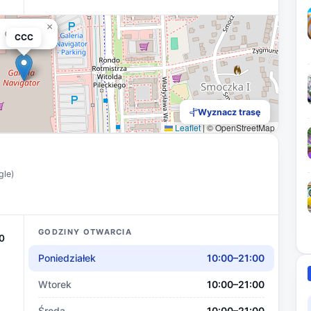
×
CCC
CCC
Wyznacz trasę
Leaflet
|
© OpenStreetMap
gle)
GODZINY OTWARCIA
0
Poniedziałek
10:00–21:00
Wtorek
10:00–21:00
Środa
10:00–21:00