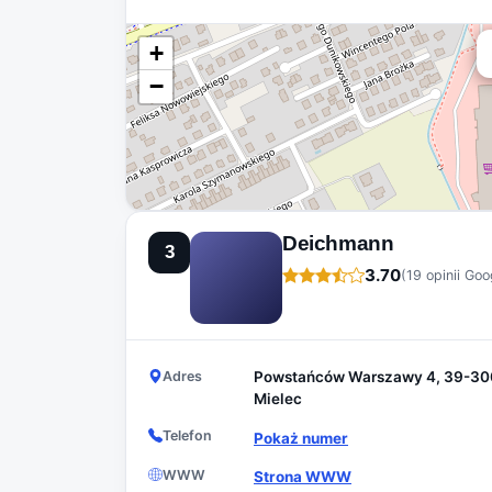
+
−
Deichmann
3
3.70
(19 opinii Goo
Adres
Powstańców Warszawy 4, 39-30
Mielec
Telefon
Pokaż numer
WWW
Strona WWW