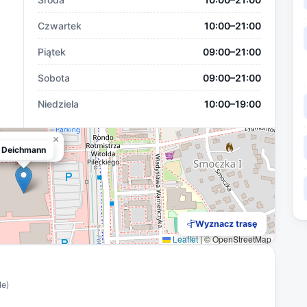
Czwartek
10:00–21:00
Piątek
09:00–21:00
Sobota
09:00–21:00
Niedziela
10:00–19:00
×
Deichmann
Deichmann
Wyznacz trasę
Leaflet
|
© OpenStreetMap
le)