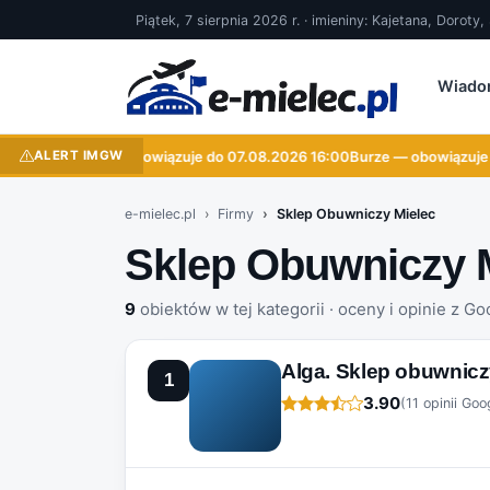
Piątek, 7 sierpnia 2026 r. · imieniny: Kajetana, Doroty
Wiado
ALERT IMGW
Burze — obowiązuje do 07.08.2026 16:00
Burze — obowiązuje do
e-mielec.pl
Firmy
Sklep Obuwniczy Mielec
Sklep Obuwniczy 
9
obiektów w tej kategorii · oceny i opinie z Go
Alga. Sklep obuwnic
1
3.90
(11 opinii Goo