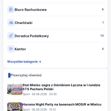
Biuro Rachunkowe
6
Chwilówki
1
Doradca Podatkowy
10
Kantor
4
Wszystkie kategorie →
Przeczytaj również
Stal Mielec zagra z Górnikiem Łęczna w I rundzie
STS Pucharu Polski
Sport
·
06.08.2026
· 20:35
Havana Night Party na basenach MOSiR w Mielcu
Sport
·
06.08.2026
· 15:10