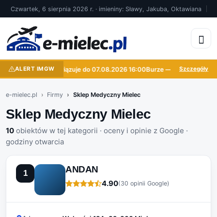
Czwartek, 6 sierpnia 2026 r. · imieniny: Sławy, Jakuba, Oktawiana
Burze — obowiązuje do 07.08.2026 16:00
ALERT IMGW
Burze — obowiązuje do 0
Szczegóły
e-mielec.pl
Firmy
Sklep Medyczny Mielec
Sklep Medyczny Mielec
10
obiektów w tej kategorii · oceny i opinie z Google ·
godziny otwarcia
ANDAN
1
4.90
(30 opinii Google)