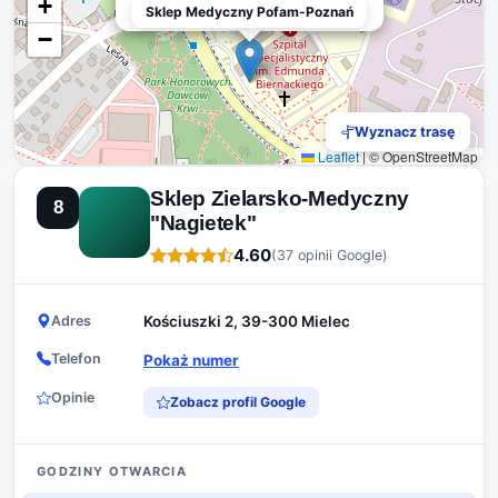
+
Sklep Medyczny Pofam-Poznań
Sklep Medyczny Pofam-Poznań
−
Wyznacz trasę
Leaflet
|
© OpenStreetMap
Sklep Zielarsko-Medyczny
8
"Nagietek"
4.60
(37 opinii Google)
Adres
Kościuszki 2, 39-300 Mielec
Telefon
Pokaż numer
Opinie
Zobacz profil Google
GODZINY OTWARCIA