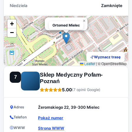
Niedziela
Zamknięte
×
+
Ortomed Mielec
Ortomed Mielec
−
Wyznacz trasę
Leaflet
|
© OpenStreetMap
Sklep Medyczny Pofam-
7
Poznań
5.00
(7 opinii Google)
Adres
Żeromskiego 22, 39-300 Mielec
Telefon
Pokaż numer
WWW
Strona WWW