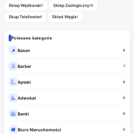
Sklep Wędkarski
Sklep Zoologiczny
1
10
Skup Telefonów
Skład Węgla
8
1
Polecane kategorie
Basen
6
Barber
7
Apteki
8
Adwokat
9
Banki
9
Biuro Nieruchomości
0