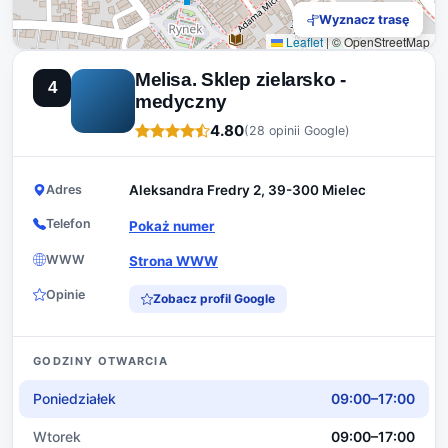
Wyznacz trasę
Leaflet
|
© OpenStreetMap
Melisa. Sklep zielarsko -
4
medyczny
4.80
(28 opinii Google)
Adres
Aleksandra Fredry 2, 39-300 Mielec
Telefon
Pokaż numer
WWW
Strona WWW
Opinie
Zobacz profil Google
GODZINY OTWARCIA
Poniedziałek
09:00–17:00
Wtorek
09:00–17:00