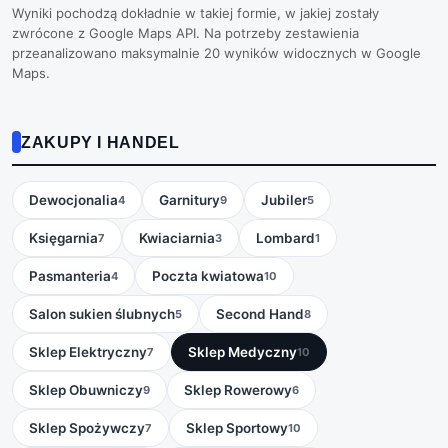
Wyniki pochodzą dokładnie w takiej formie, w jakiej zostały
zwrócone z Google Maps API. Na potrzeby zestawienia
przeanalizowano maksymalnie 20 wyników widocznych w Google
Maps.
ZAKUPY I HANDEL
Dewocjonalia
Garnitury
Jubiler
4
9
5
Księgarnia
Kwiaciarnia
Lombard
7
3
1
Pasmanteria
Poczta kwiatowa
4
10
Salon sukien ślubnych
Second Hand
5
8
Sklep Elektryczny
Sklep Medyczny
7
10
Sklep Obuwniczy
Sklep Rowerowy
9
6
Sklep Spożywczy
Sklep Sportowy
7
10