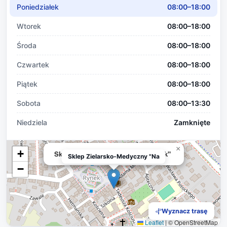
Poniedziałek
08:00–18:00
Wtorek
08:00–18:00
Środa
08:00–18:00
Czwartek
08:00–18:00
Piątek
08:00–18:00
Sobota
08:00–13:30
Niedziela
Zamknięte
×
+
Sklep Zielarsko-Medyczny "Nagietek"
Sklep Zielarsko-Medyczny "Na
−
Wyznacz trasę
Leaflet
|
© OpenStreetMap