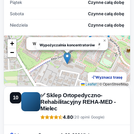
Piątek
Czynne całą dobę
Sobota
Czynne całą dobę
Niedziela
Czynne całą dobę
×
+
Wypożyczalnia koncentratorów tlenu
Wypożyczalnia koncentratorów
−
Wyznacz trasę
Leaflet
|
© OpenStreetMap
✅ Sklep Ortopedyczno-
10
Rehabilitacyjny REHA-MED -
Mielec
4.80
(20 opinii Google)