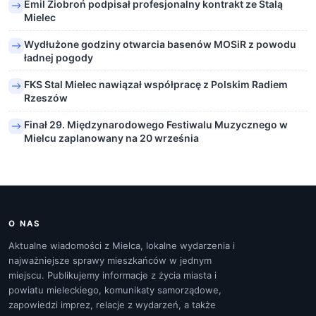
Emil Ziobroń podpisał profesjonalny kontrakt ze Stalą
Mielec
Wydłużone godziny otwarcia basenów MOSiR z powodu
ładnej pogody
FKS Stal Mielec nawiązał współpracę z Polskim Radiem
Rzeszów
Finał 29. Międzynarodowego Festiwalu Muzycznego w
Mielcu zaplanowany na 20 września
O NAS
Aktualne wiadomości z Mielca, lokalne wydarzenia i
najważniejsze sprawy mieszkańców w jednym
miejscu. Publikujemy informacje z życia miasta i
powiatu mieleckiego, komunikaty samorządowe,
zapowiedzi imprez, relacje z wydarzeń, a także