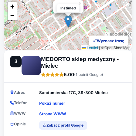
×
+
Instimed
Instimed
−
Wyznacz trasę
Leaflet
|
© OpenStreetMap
MEDORTO sklep medyczny -
3
Mielec
5.00
(1 opinii Google)
Adres
Sandomierska 17C, 39-300 Mielec
Telefon
Pokaż numer
WWW
Strona WWW
Opinie
Zobacz profil Google