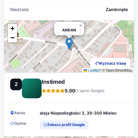
Niedziela
Zamknięte
×
+
ANDAN
ANDAN
−
Wyznacz trasę
Leaflet
|
© OpenStreetMap
Instimed
2
5.00
(1 opinii Google)
Adres
aleja Niepodległości 3, 39-300 Mielec
Opinie
Zobacz profil Google