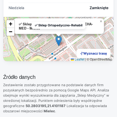
Niedziela
Zamknięte
×
+
✅ Sklep Ortopedyczno-Rehabilitacyjny REHA-
✅ Sklep Ortopedyczno-Rehabil
MED - Mielec
−
Wyznacz trasę
Leaflet
|
© OpenStreetMap
Źródło danych
Zestawienie zostało przygotowane na podstawie danych firm
pozyskanych bezpośrednio za pomocą Google Maps API. Analiza
obejmuje wyniki wyszukiwania dla zapytania „Sklep Medyczny” w
określonej lokalizacji. Punktem odniesienia były współrzędne
geograficzne
50.2803195,21.4101187
Lokalizacja ta odpowiada
obszarowi miejscowości
Mielec
.