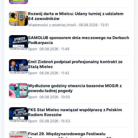
Rozwój darta w Mielcu: Udany turniej z udziałem
64 zawodników
Wiadomości z ostatniej chwili
·
06.08.2026
· 13:51
SAMOLUB sponsorem dnia meczowego na Derbach
Podkarpacia
Sport
·
06.08.2026
· 11:49
Emil Ziobroń podpisał profesjonalny kontrakt ze
Stalą Mielec
Sport
·
06.08.2026
· 11:42
Wydłużone godziny otwarcia basenów MOSiR z
powodu ładnej pogody
Sport
·
06.08.2026
· 10:50
FKS Stal Mielec nawiązał współpracę z Polskim
Radiem Rzeszów
Sport
·
05.08.2026
· 15:53
Finał 29. Międzynarodowego Festiwalu