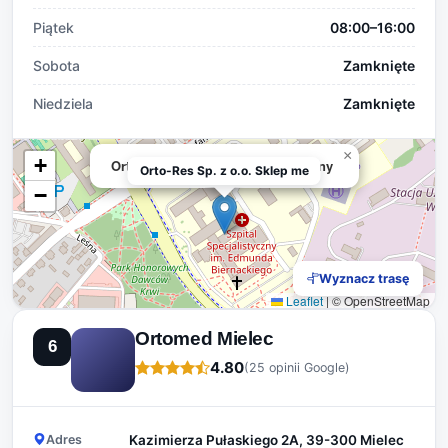
Piątek
08:00–16:00
Sobota
Zamknięte
Niedziela
Zamknięte
×
+
Orto-Res Sp. z o.o. Sklep medyczny
Orto-Res Sp. z o.o. Sklep me
−
Wyznacz trasę
Leaflet
|
© OpenStreetMap
Ortomed Mielec
6
4.80
(25 opinii Google)
Adres
Kazimierza Pułaskiego 2A, 39-300 Mielec