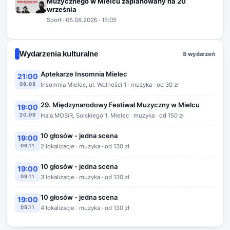
Muzycznego w Mielcu zaplanowany na 20
września
Sport
·
05.08.2026
· 15:05
Wydarzenia kulturalne
8 wydarzeń
Aptekarze Insomnia Mielec
21:00
08.08
Insomnia Mielec, ul. Wolności 1 · muzyka · od 30 zł
29. Międzynarodowy Festiwal Muzyczny w Mielcu
19:00
20.09
Hala MOSiR, Solskiego 1, Mielec · muzyka · od 150 zł
10 głosów - jedna scena
19:00
09.11
2 lokalizacje · muzyka · od 130 zł
10 głosów - jedna scena
19:00
09.11
3 lokalizacje · muzyka · od 130 zł
10 głosów - jedna scena
19:00
09.11
4 lokalizacje · muzyka · od 130 zł