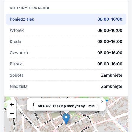
GODZINY OTWARCIA
Poniedziałek
08:00–16:00
Wtorek
08:00–16:00
Środa
08:00–16:00
Czwartek
08:00–16:00
Piątek
08:00–16:00
Sobota
Zamknięte
Niedziela
Zamknięte
×
+
MEDORTO sklep medyczny - Mielec
MEDORTO sklep medyczny - Mie
−