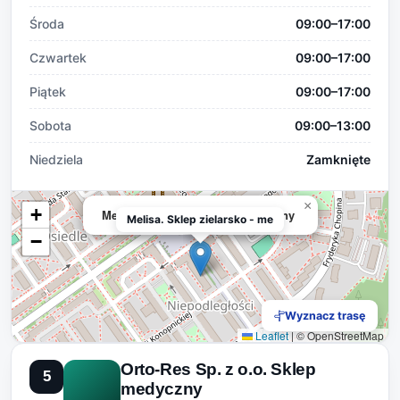
Środa
09:00–17:00
Czwartek
09:00–17:00
Piątek
09:00–17:00
Sobota
09:00–13:00
Niedziela
Zamknięte
×
+
Melisa. Sklep zielarsko - medyczny
Melisa. Sklep zielarsko - me
−
Wyznacz trasę
Leaflet
|
© OpenStreetMap
Orto-Res Sp. z o.o. Sklep
5
medyczny