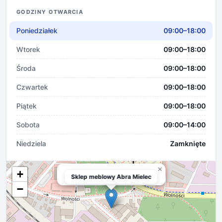
GODZINY OTWARCIA
Poniedziałek
09:00–18:00
Wtorek
09:00–18:00
Środa
09:00–18:00
Czwartek
09:00–18:00
Piątek
09:00–18:00
Sobota
09:00–14:00
Niedziela
Zamknięte
×
+
Sklep meblowy Abra Mielec
Sklep meblowy Abra Mielec
−