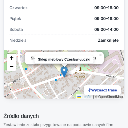
Czwartek
09:00–18:00
Piątek
09:00–18:00
Sobota
09:00–14:00
Niedziela
Zamknięte
×
+
Sklep meblowy Czesław Łuczkiewicz
Sklep meblowy Czesław Łuczki
−
Wyznacz trasę
Leaflet
|
© OpenStreetMap
Źródło danych
Zestawienie zostało przygotowane na podstawie danych firm