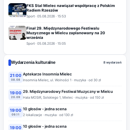
FKS Stal Mielec nawiązał współpracę z Polskim
Radiem Rzeszów
Sport
·
05.08.2026
· 15:53
Finał 29. Międzynarodowego Festiwalu
Muzycznego w Mielcu zaplanowany na 20
września
Sport
·
05.08.2026
· 15:05
Wydarzenia kulturalne
8 wydarzeń
Aptekarze Insomnia Mielec
21:00
08.08
Insomnia Mielec, ul. Wolności 1 · muzyka · od 30 zł
29. Międzynarodowy Festiwal Muzyczny w Mielcu
19:00
20.09
Hala MOSiR, Solskiego 1, Mielec · muzyka · od 150 zł
10 głosów - jedna scena
19:00
09.11
2 lokalizacje · muzyka · od 130 zł
10 głosów - jedna scena
19:00