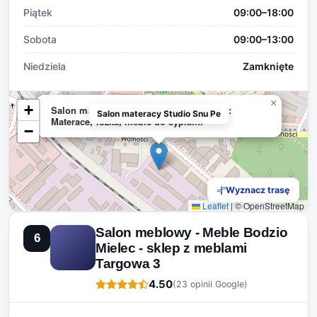
Piątek
09:00–18:00
Sobota
09:00–13:00
Niedziela
Zamknięte
×
+
Salon materacy Studio Snu Perła Mielec:
Salon materacy Studio Snu Pe
Materace, łóżka, meble do sypialni
−
Wyznacz trasę
Leaflet
|
© OpenStreetMap
Salon meblowy - Meble Bodzio
6
Mielec - sklep z meblami
Targowa 3
4.50
(23 opinii Google)