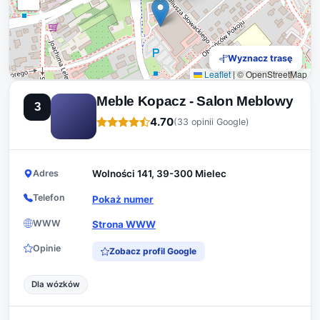
Wyznacz trasę
Leaflet
|
© OpenStreetMap
Meble Kopacz - Salon Meblowy
3
4.70
(33 opinii Google)
Adres
Wolności 141, 39-300 Mielec
Telefon
Pokaż numer
WWW
Strona WWW
Opinie
Zobacz profil Google
Dla wózków