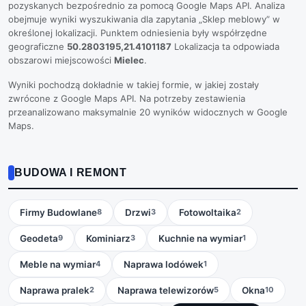
pozyskanych bezpośrednio za pomocą Google Maps API. Analiza
obejmuje wyniki wyszukiwania dla zapytania „Sklep meblowy” w
określonej lokalizacji. Punktem odniesienia były współrzędne
geograficzne
50.2803195,21.4101187
Lokalizacja ta odpowiada
obszarowi miejscowości
Mielec
.
Wyniki pochodzą dokładnie w takiej formie, w jakiej zostały
zwrócone z Google Maps API. Na potrzeby zestawienia
przeanalizowano maksymalnie 20 wyników widocznych w Google
Maps.
BUDOWA I REMONT
Firmy Budowlane
Drzwi
Fotowoltaika
8
3
2
Geodeta
Kominiarz
Kuchnie na wymiar
9
3
1
Meble na wymiar
Naprawa lodówek
4
1
Naprawa pralek
Naprawa telewizorów
Okna
2
5
10