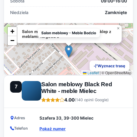
Sobota
09:00–16:00
Niedziela
Zamknięte
×
+
Salon meblowy - Meble Bodzio Mielec - sklep z
Salon meblowy - Meble Bodzio
meblami Targowa 3
−
Wyznacz trasę
Leaflet
|
© OpenStreetMap
Salon meblowy Black Red
7
White - meble Mielec
4.00
(140 opinii Google)
Adres
Szafera 33, 39-300 Mielec
Telefon
Pokaż numer