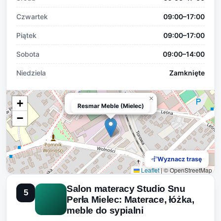
Czwartek
09:00–17:00
Piątek
09:00–17:00
Sobota
09:00–14:00
Niedziela
Zamknięte
×
+
Resmar Meble (Mielec)
Resmar Meble (Mielec)
−
Wyznacz trasę
Leaflet
|
© OpenStreetMap
Salon materacy Studio Snu
5
Perła Mielec: Materace, łóżka,
meble do sypialni