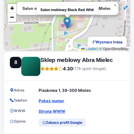
×
+
Salon meblowy Black Red White - meble Mielec
Salon meblowy Black Red Whit
−
Wyznacz trasę
Leaflet
|
© OpenStreetMap
Sklep meblowy Abra Mielec
8
4.30
(179 opinii Google)
Adres
Piaskowa 1, 39-300 Mielec
Telefon
Pokaż numer
WWW
Strona WWW
Opinie
Zobacz profil Google