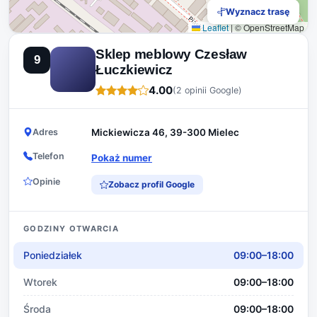
Wyznacz trasę
Leaflet
|
© OpenStreetMap
Sklep meblowy Czesław
9
Łuczkiewicz
4.00
(2 opinii Google)
Adres
Mickiewicza 46, 39-300 Mielec
Telefon
Pokaż numer
Opinie
Zobacz profil Google
GODZINY OTWARCIA
Poniedziałek
09:00–18:00
Wtorek
09:00–18:00
Środa
09:00–18:00