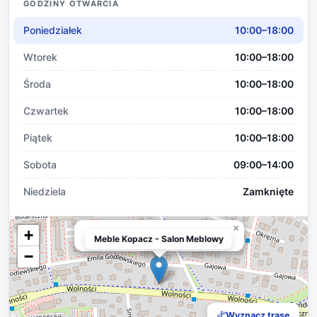
GODZINY OTWARCIA
Poniedziałek
10:00–18:00
Wtorek
10:00–18:00
Środa
10:00–18:00
Czwartek
10:00–18:00
Piątek
10:00–18:00
Sobota
09:00–14:00
Niedziela
Zamknięte
×
+
Meble Kopacz - Salon Meblowy
Meble Kopacz - Salon Meblowy
−
Wyznacz trasę