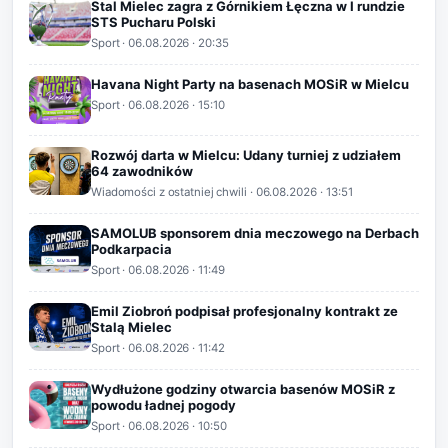
Stal Mielec zagra z Górnikiem Łęczna w I rundzie
STS Pucharu Polski
Sport
·
06.08.2026
· 20:35
Havana Night Party na basenach MOSiR w Mielcu
Sport
·
06.08.2026
· 15:10
Rozwój darta w Mielcu: Udany turniej z udziałem
64 zawodników
Wiadomości z ostatniej chwili
·
06.08.2026
· 13:51
SAMOLUB sponsorem dnia meczowego na Derbach
Podkarpacia
Sport
·
06.08.2026
· 11:49
Emil Ziobroń podpisał profesjonalny kontrakt ze
Stalą Mielec
Sport
·
06.08.2026
· 11:42
Wydłużone godziny otwarcia basenów MOSiR z
powodu ładnej pogody
Sport
·
06.08.2026
· 10:50