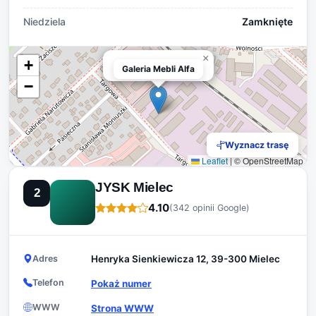
Niedziela
Zamknięte
×
+
Galeria Mebli Alfa
Galeria Mebli Alfa
−
Wyznacz trasę
Leaflet
|
© OpenStreetMap
JYSK Mielec
2
4.10
(342 opinii Google)
Adres
Henryka Sienkiewicza 12, 39-300 Mielec
Telefon
Pokaż numer
WWW
Strona WWW