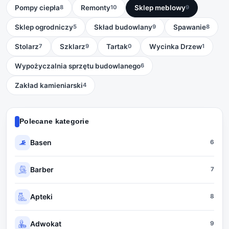
Pompy ciepła
Remonty
Sklep meblowy
8
10
9
Sklep ogrodniczy
Skład budowlany
Spawanie
5
9
8
Stolarz
Szklarz
Tartak
Wycinka Drzew
7
9
0
1
Wypożyczalnia sprzętu budowlanego
6
Zakład kamieniarski
4
Polecane kategorie
Basen
6
Barber
7
Apteki
8
Adwokat
9