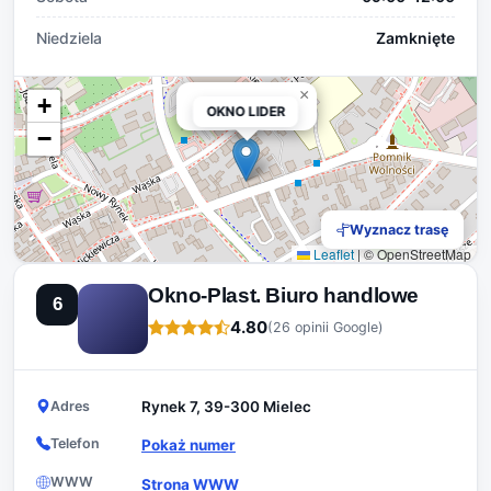
Niedziela
Zamknięte
×
+
OKNO LIDER
OKNO LIDER
−
Wyznacz trasę
Leaflet
|
© OpenStreetMap
Okno-Plast. Biuro handlowe
6
4.80
(26 opinii Google)
Adres
Rynek 7, 39-300 Mielec
Telefon
Pokaż numer
WWW
Strona WWW