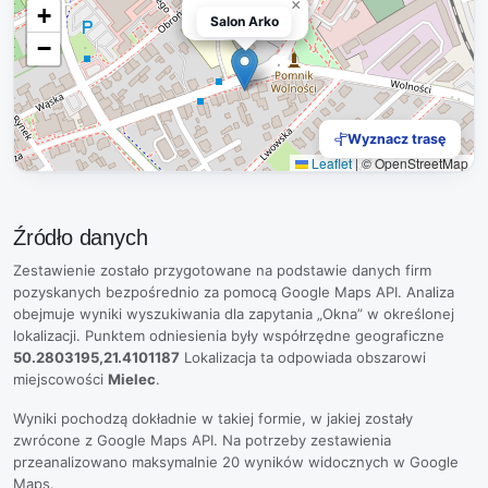
×
+
Salon Arko
Salon Arko
−
Wyznacz trasę
Leaflet
|
© OpenStreetMap
Źródło danych
Zestawienie zostało przygotowane na podstawie danych firm
pozyskanych bezpośrednio za pomocą Google Maps API. Analiza
obejmuje wyniki wyszukiwania dla zapytania „Okna” w określonej
lokalizacji. Punktem odniesienia były współrzędne geograficzne
50.2803195,21.4101187
Lokalizacja ta odpowiada obszarowi
miejscowości
Mielec
.
Wyniki pochodzą dokładnie w takiej formie, w jakiej zostały
zwrócone z Google Maps API. Na potrzeby zestawienia
przeanalizowano maksymalnie 20 wyników widocznych w Google
Maps.