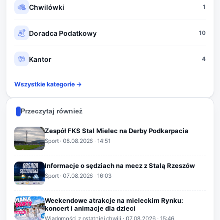
Chwilówki
1
Doradca Podatkowy
10
Kantor
4
Wszystkie kategorie →
Przeczytaj również
Zespół FKS Stal Mielec na Derby Podkarpacia
Sport
·
08.08.2026
· 14:51
Informacje o sędziach na mecz z Stalą Rzeszów
Sport
·
07.08.2026
· 16:03
Weekendowe atrakcje na mieleckim Rynku:
koncert i animacje dla dzieci
Wiadomości z ostatniej chwili
·
07.08.2026
· 15:46