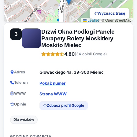
Wyznacz trasę
Leaflet
|
© OpenStreetMap
Drzwi Okna Podłogi Panele
3
Parapety Rolety Moskitiery
Moskito Mielec
4.80
(34 opinii Google)
Adres
Głowackiego 4a, 39-300 Mielec
Telefon
Pokaż numer
WWW
Strona WWW
Opinie
Zobacz profil Google
Dla wózków
GODZINY OTWARCIA