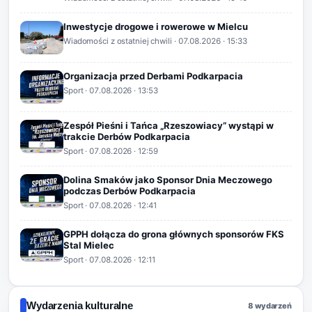
Inwestycje drogowe i rowerowe w Mielcu
Wiadomości z ostatniej chwili
·
07.08.2026
· 15:33
Organizacja przed Derbami Podkarpacia
Sport
·
07.08.2026
· 13:53
Zespół Pieśni i Tańca „Rzeszowiacy” wystąpi w
trakcie Derbów Podkarpacia
Sport
·
07.08.2026
· 12:59
Dolina Smaków jako Sponsor Dnia Meczowego
podczas Derbów Podkarpacia
Sport
·
07.08.2026
· 12:41
GPPH dołącza do grona głównych sponsorów FKS
Stal Mielec
Sport
·
07.08.2026
· 12:11
Wydarzenia kulturalne
8 wydarzeń