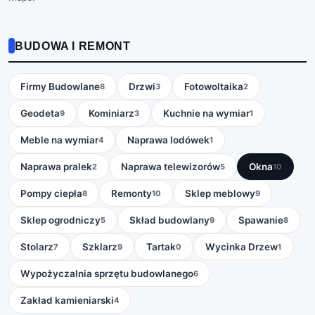
BUDOWA I REMONT
Firmy Budowlane
Drzwi
Fotowoltaika
8
3
2
Geodeta
Kominiarz
Kuchnie na wymiar
9
3
1
Meble na wymiar
Naprawa lodówek
4
1
Naprawa pralek
Naprawa telewizorów
Okna
2
5
10
Pompy ciepła
Remonty
Sklep meblowy
8
10
9
Sklep ogrodniczy
Skład budowlany
Spawanie
5
9
8
Stolarz
Szklarz
Tartak
Wycinka Drzew
7
9
0
1
Wypożyczalnia sprzętu budowlanego
6
Zakład kamieniarski
4