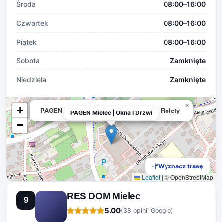
Środa
08:00–16:00
Czwartek
08:00–16:00
Piątek
08:00–16:00
Sobota
Zamknięte
Niedziela
Zamknięte
×
+
PAGEN Mielec | Okna I Drzwi I Bramy I Rolety
PAGEN Mielec | Okna I Drzwi
−
Wyznacz trasę
Leaflet
|
© OpenStreetMap
RES DOM Mielec
9
5.00
(38 opinii Google)