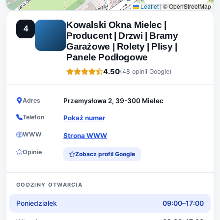
Leaflet
|
© OpenStreetMap
Kowalski Okna Mielec |
4
Producent | Drzwi | Bramy
Garażowe | Rolety | Plisy |
Panele Podłogowe
4.50
(48 opinii Google)
Adres
Przemysłowa 2, 39-300 Mielec
Telefon
Pokaż numer
WWW
Strona WWW
Opinie
Zobacz profil Google
GODZINY OTWARCIA
Poniedziałek
09:00–17:00