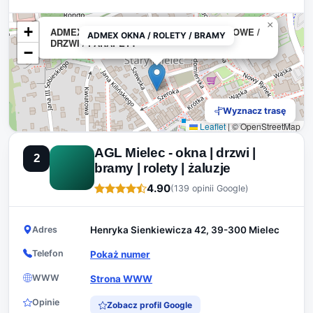
×
+
ADMEX OKNA / ROLETY / BRAMY GARAŻOWE /
ADMEX OKNA / ROLETY / BRAMY
DRZWI / PARAPETY
−
Wyznacz trasę
Leaflet
|
© OpenStreetMap
AGL Mielec - okna | drzwi |
2
bramy | rolety | żaluzje
4.90
(139 opinii Google)
Adres
Henryka Sienkiewicza 42, 39-300 Mielec
Telefon
Pokaż numer
WWW
Strona WWW
Opinie
Zobacz profil Google