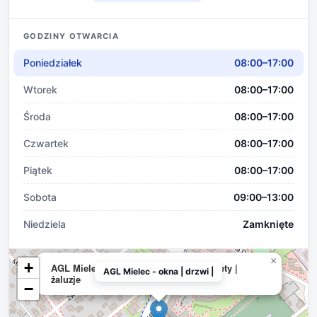
GODZINY OTWARCIA
Poniedziałek
08:00–17:00
Wtorek
08:00–17:00
Środa
08:00–17:00
Czwartek
08:00–17:00
Piątek
08:00–17:00
Sobota
09:00–13:00
Niedziela
Zamknięte
×
+
AGL Mielec - okna | drzwi | bramy | rolety |
AGL Mielec - okna | drzwi |
żaluzje
−