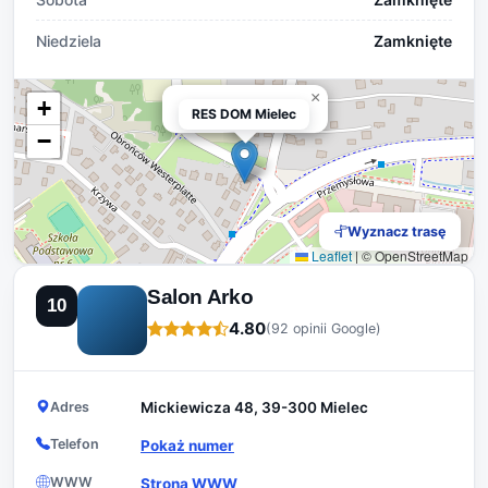
Niedziela
Zamknięte
×
+
RES DOM Mielec
RES DOM Mielec
−
Wyznacz trasę
Leaflet
|
© OpenStreetMap
Salon Arko
10
4.80
(92 opinii Google)
Adres
Mickiewicza 48, 39-300 Mielec
Telefon
Pokaż numer
WWW
Strona WWW