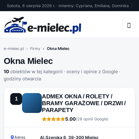
Sobota, 8 sierpnia 2026 r. · imieniny: Cypriana, Emiliana, Dominika
e-mielec.pl
Firmy
Okna Mielec
Okna Mielec
10
obiektów w tej kategorii · oceny i opinie z Google ·
godziny otwarcia
ADMEX OKNA / ROLETY /
1
BRAMY GARAŻOWE / DRZWI /
PARAPETY
5.00
(28 opinii Google)
Adres
Al.Szeroka 6, 39-300 Mielec