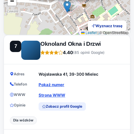
−
Wyznacz trasę
Leaflet
|
© OpenStreetMap
Oknoland Okna i Drzwi
7
4.40
(85 opinii Google)
Adres
Wojsławska 41, 39-300 Mielec
Telefon
Pokaż numer
WWW
Strona WWW
Opinie
Zobacz profil Google
Dla wózków