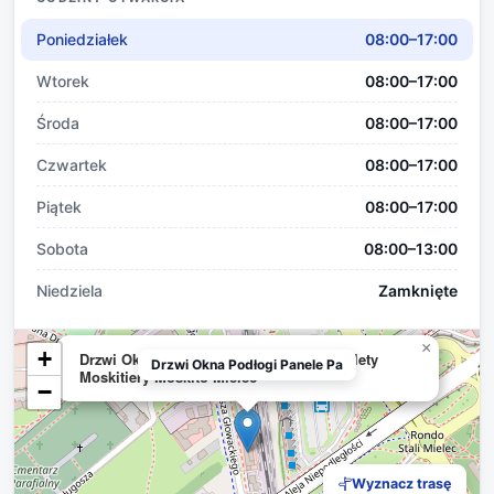
Poniedziałek
08:00–17:00
Wtorek
08:00–17:00
Środa
08:00–17:00
Czwartek
08:00–17:00
Piątek
08:00–17:00
Sobota
08:00–13:00
Niedziela
Zamknięte
×
+
Drzwi Okna Podłogi Panele Parapety Rolety
Drzwi Okna Podłogi Panele Pa
Moskitiery Moskito Mielec
−
Wyznacz trasę