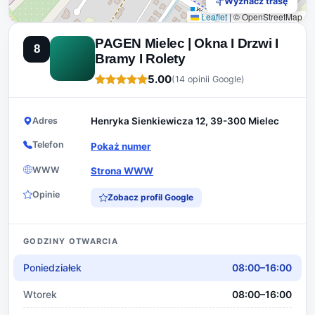
Wyznacz trasę
Leaflet
|
© OpenStreetMap
PAGEN Mielec | Okna I Drzwi I
8
Bramy I Rolety
5.00
(14 opinii Google)
Adres
Henryka Sienkiewicza 12, 39-300 Mielec
Telefon
Pokaż numer
WWW
Strona WWW
Opinie
Zobacz profil Google
GODZINY OTWARCIA
Poniedziałek
08:00–16:00
Wtorek
08:00–16:00