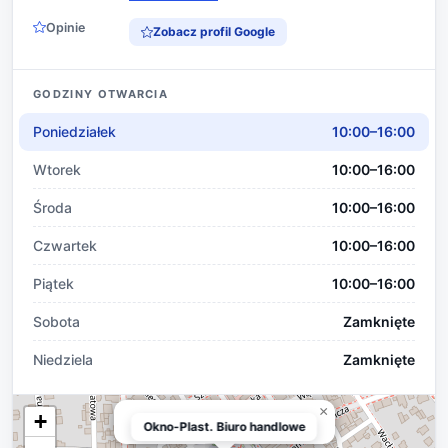
Opinie
Zobacz profil Google
GODZINY OTWARCIA
Poniedziałek
10:00–16:00
Wtorek
10:00–16:00
Środa
10:00–16:00
Czwartek
10:00–16:00
Piątek
10:00–16:00
Sobota
Zamknięte
Niedziela
Zamknięte
×
+
Okno-Plast. Biuro handlowe
Okno-Plast. Biuro handlowe