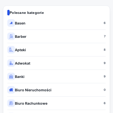
Polecane kategorie
Basen
6
Barber
7
Apteki
8
Adwokat
9
Banki
9
Biuro Nieruchomości
0
Biuro Rachunkowe
6