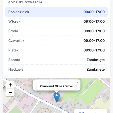
GODZINY OTWARCIA
Poniedziałek
09:00–17:00
Wtorek
09:00–17:00
Środa
09:00–17:00
Czwartek
09:00–17:00
Piątek
09:00–17:00
Sobota
Zamknięte
Niedziela
Zamknięte
×
+
Oknoland Okna i Drzwi
Oknoland Okna i Drzwi
−