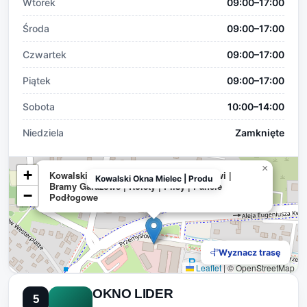
Wtorek
09:00–17:00
Środa
09:00–17:00
Czwartek
09:00–17:00
Piątek
09:00–17:00
Sobota
10:00–14:00
Niedziela
Zamknięte
×
+
Kowalski Okna Mielec | Producent | Drzwi |
Kowalski Okna Mielec | Produ
Bramy Garażowe | Rolety | Plisy | Panele
−
Podłogowe
Wyznacz trasę
Leaflet
|
© OpenStreetMap
OKNO LIDER
5