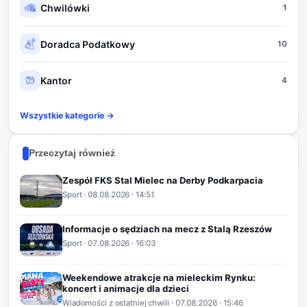
Chwilówki
1
Doradca Podatkowy
10
Kantor
4
Wszystkie kategorie →
Przeczytaj również
Zespół FKS Stal Mielec na Derby Podkarpacia
Sport
·
08.08.2026
· 14:51
Informacje o sędziach na mecz z Stalą Rzeszów
Sport
·
07.08.2026
· 16:03
Weekendowe atrakcje na mieleckim Rynku:
koncert i animacje dla dzieci
Wiadomości z ostatniej chwili
·
07.08.2026
· 15:46