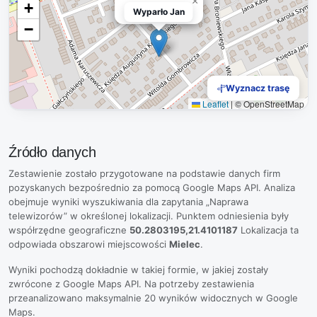
×
+
Wyparło Jan
Wyparło Jan
−
Wyznacz trasę
Leaflet
|
© OpenStreetMap
Źródło danych
Zestawienie zostało przygotowane na podstawie danych firm
pozyskanych bezpośrednio za pomocą Google Maps API. Analiza
obejmuje wyniki wyszukiwania dla zapytania „Naprawa
telewizorów” w określonej lokalizacji. Punktem odniesienia były
współrzędne geograficzne
50.2803195,21.4101187
Lokalizacja ta
odpowiada obszarowi miejscowości
Mielec
.
Wyniki pochodzą dokładnie w takiej formie, w jakiej zostały
zwrócone z Google Maps API. Na potrzeby zestawienia
przeanalizowano maksymalnie 20 wyników widocznych w Google
Maps.