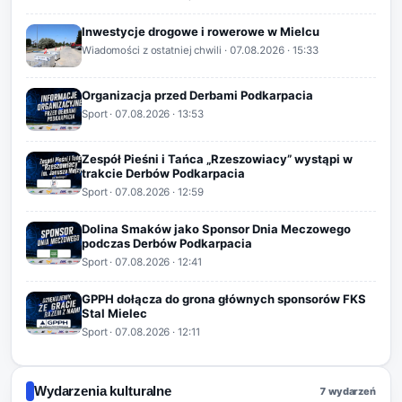
Inwestycje drogowe i rowerowe w Mielcu
Wiadomości z ostatniej chwili
·
07.08.2026
· 15:33
Organizacja przed Derbami Podkarpacia
Sport
·
07.08.2026
· 13:53
Zespół Pieśni i Tańca „Rzeszowiacy” wystąpi w
trakcie Derbów Podkarpacia
Sport
·
07.08.2026
· 12:59
Dolina Smaków jako Sponsor Dnia Meczowego
podczas Derbów Podkarpacia
Sport
·
07.08.2026
· 12:41
GPPH dołącza do grona głównych sponsorów FKS
Stal Mielec
Sport
·
07.08.2026
· 12:11
Wydarzenia kulturalne
7 wydarzeń