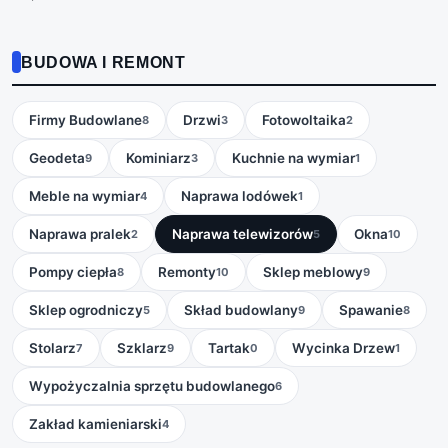
BUDOWA I REMONT
Firmy Budowlane
Drzwi
Fotowoltaika
8
3
2
Geodeta
Kominiarz
Kuchnie na wymiar
9
3
1
Meble na wymiar
Naprawa lodówek
4
1
Naprawa pralek
Naprawa telewizorów
Okna
2
5
10
Pompy ciepła
Remonty
Sklep meblowy
8
10
9
Sklep ogrodniczy
Skład budowlany
Spawanie
5
9
8
Stolarz
Szklarz
Tartak
Wycinka Drzew
7
9
0
1
Wypożyczalnia sprzętu budowlanego
6
Zakład kamieniarski
4