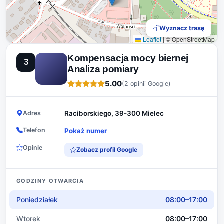
Wyznacz trasę
Leaflet
|
© OpenStreetMap
Kompensacja mocy biernej
3
Analiza pomiary
5.00
(2 opinii Google)
Adres
Raciborskiego, 39-300 Mielec
Telefon
Pokaż numer
Opinie
Zobacz profil Google
GODZINY OTWARCIA
Poniedziałek
08:00–17:00
Wtorek
08:00–17:00