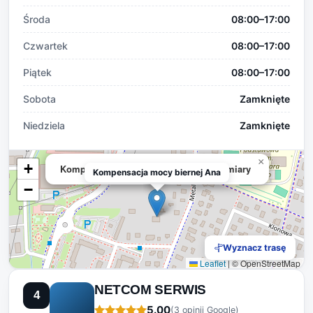
Środa
08:00–17:00
Czwartek
08:00–17:00
Piątek
08:00–17:00
Sobota
Zamknięte
Niedziela
Zamknięte
×
+
Kompensacja mocy biernej Analiza pomiary
Kompensacja mocy biernej Ana
−
Wyznacz trasę
Leaflet
|
© OpenStreetMap
NETCOM SERWIS
4
5.00
(3 opinii Google)