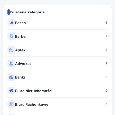
Polecane kategorie
Basen
6
Barber
7
Apteki
8
Adwokat
9
Banki
9
Biuro Nieruchomości
0
Biuro Rachunkowe
6