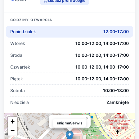
Zobacz profil Google
GODZINY OTWARCIA
Poniedziałek
12:00–17:00
Wtorek
10:00–12:00, 14:00–17:00
Środa
10:00–12:00, 14:00–17:00
Czwartek
10:00–12:00, 14:00–17:00
Piątek
10:00–12:00, 14:00–17:00
Sobota
10:00–13:00
Niedziela
Zamknięte
×
+
enigmaSerwis
enigmaSerwis
−