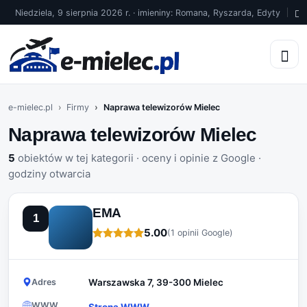
Niedziela, 9 sierpnia 2026 r. · imieniny: Romana, Ryszarda, Edyty
2
e-mielec.pl
Firmy
Naprawa telewizorów Mielec
Naprawa telewizorów Mielec
5
obiektów w tej kategorii · oceny i opinie z Google ·
godziny otwarcia
EMA
1
5.00
(1 opinii Google)
Adres
Warszawska 7, 39-300 Mielec
WWW
Strona WWW