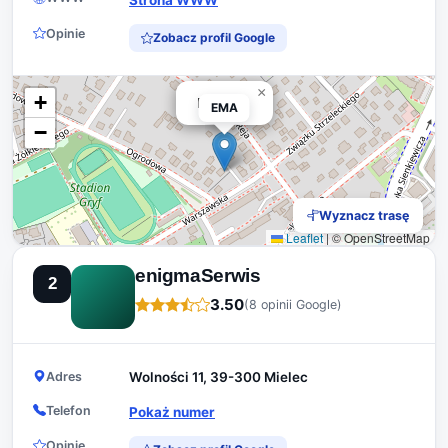
Opinie
Zobacz profil Google
×
+
EMA
EMA
−
Wyznacz trasę
Leaflet
|
© OpenStreetMap
enigmaSerwis
2
3.50
(8 opinii Google)
Adres
Wolności 11, 39-300 Mielec
Telefon
Pokaż numer
Opinie