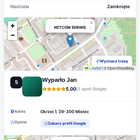
Niedziela
Zamknięte
×
+
NETCOM SERWIS
NETCOM SERWIS
−
Wyznacz trasę
Leaflet
|
© OpenStreetMap
Wyparło Jan
5
5.00
(2 opinii Google)
Adres
Okrzei 1, 39-300 Mielec
Opinie
Zobacz profil Google