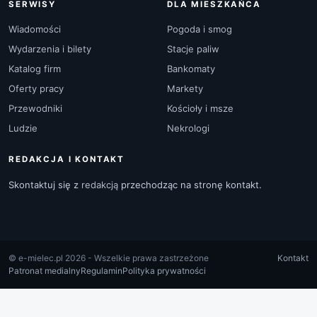
SERWISY
DLA MIESZKAŃCA
Wiadomości
Pogoda i smog
Wydarzenia i bilety
Stacje paliw
Katalog firm
Bankomaty
Oferty pracy
Markety
Przewodniki
Kościoły i msze
Ludzie
Nekrologi
REDAKCJA I KONTAKT
Skontaktuj się z
redakcją
przechodząc na stronę kontakt.
© e-mielec.pl 2026 - Wszelkie prawa zastrzeżone
Kontakt
Patronat medialny
Regulamin
Polityka prywatności