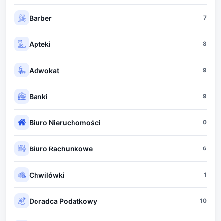
Barber
7
Apteki
8
Adwokat
9
Banki
9
Biuro Nieruchomości
0
Biuro Rachunkowe
6
Chwilówki
1
Doradca Podatkowy
10