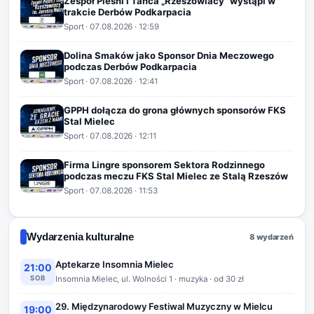
Zespół Pieśni i Tańca „Rzeszowiacy” wystąpi w
trakcie Derbów Podkarpacia
Sport
·
07.08.2026
· 12:59
Dolina Smaków jako Sponsor Dnia Meczowego
podczas Derbów Podkarpacia
Sport
·
07.08.2026
· 12:41
GPPH dołącza do grona głównych sponsorów FKS
Stal Mielec
Sport
·
07.08.2026
· 12:11
Firma Lingre sponsorem Sektora Rodzinnego
podczas meczu FKS Stal Mielec ze Stalą Rzeszów
Sport
·
07.08.2026
· 11:53
Wydarzenia kulturalne
8 wydarzeń
Aptekarze Insomnia Mielec
21:00
SOB
Insomnia Mielec, ul. Wolności 1 · muzyka · od 30 zł
29. Międzynarodowy Festiwal Muzyczny w Mielcu
19:00