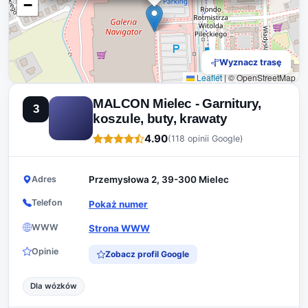
−
Wyznacz trasę
Leaflet
|
© OpenStreetMap
MALCON Mielec - Garnitury,
3
koszule, buty, krawaty
4.90
(118 opinii Google)
Adres
Przemysłowa 2, 39-300 Mielec
Telefon
Pokaż numer
WWW
Strona WWW
Opinie
Zobacz profil Google
Dla wózków