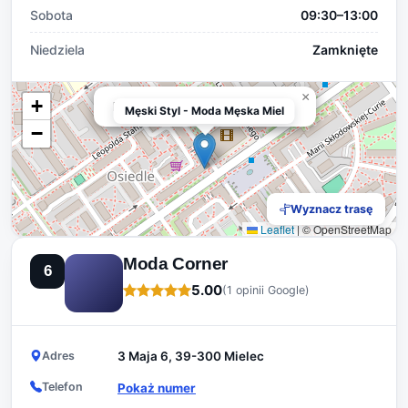
Sobota
09:30–13:00
Niedziela
Zamknięte
×
+
Męski Styl - Moda Męska Mielec
Męski Styl - Moda Męska Miel
−
Wyznacz trasę
Leaflet
|
© OpenStreetMap
Moda Corner
6
5.00
(1 opinii Google)
Adres
3 Maja 6, 39-300 Mielec
Telefon
Pokaż numer