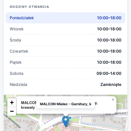
GODZINY OTWARCIA
Poniedziałek
10:00–18:00
Wtorek
10:00–18:00
Środa
10:00–18:00
Czwartek
10:00–18:00
Piątek
10:00–18:00
Sobota
09:00–14:00
Niedziela
Zamknięte
×
+
MALCON Mielec - Garnitury, koszule, buty,
MALCON Mielec - Garnitury, k
krawaty
−