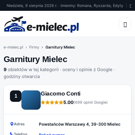
Niedziela, 9 sierpnia 2026 r. · imieniny: Romana, Ryszarda, Edyty
1
e-mielec.pl
Firmy
Garnitury Mielec
Garnitury Mielec
9
obiektów w tej kategorii · oceny i opinie z Google ·
godziny otwarcia
Giacomo Conti
1
5.00
(699 opinii Google)
Adres
Powstańców Warszawy 4, 39-300 Mielec
Telefon
Pokaż numer