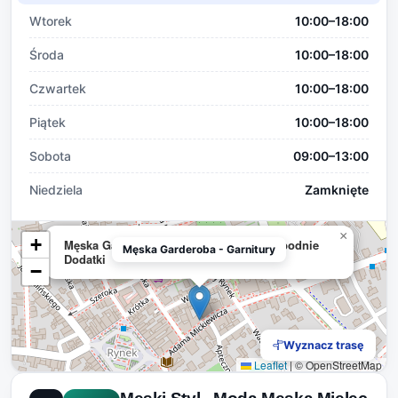
Wtorek
10:00–18:00
Środa
10:00–18:00
Czwartek
10:00–18:00
Piątek
10:00–18:00
Sobota
09:00–13:00
Niedziela
Zamknięte
×
+
Męska Garderoba - Garnitury Koszule Spodnie
Męska Garderoba - Garnitury
Dodatki
−
Wyznacz trasę
Leaflet
|
© OpenStreetMap