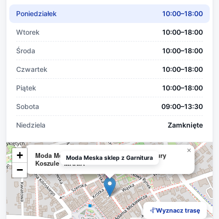
Poniedziałek
10:00–18:00
Wtorek
10:00–18:00
Środa
10:00–18:00
Czwartek
10:00–18:00
Piątek
10:00–18:00
Sobota
09:00–13:30
Niedziela
Zamknięte
×
+
Moda Meska sklep z Garniturami, Garnitury
Moda Meska sklep z Garnitura
Koszule "MARIA"
−
Wyznacz trasę