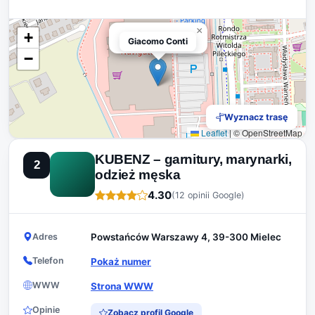
×
+
Giacomo Conti
Giacomo Conti
−
Wyznacz trasę
Leaflet
|
© OpenStreetMap
KUBENZ – garnitury, marynarki,
2
odzież męska
4.30
(12 opinii Google)
Adres
Powstańców Warszawy 4, 39-300 Mielec
Telefon
Pokaż numer
WWW
Strona WWW
Opinie
Zobacz profil Google