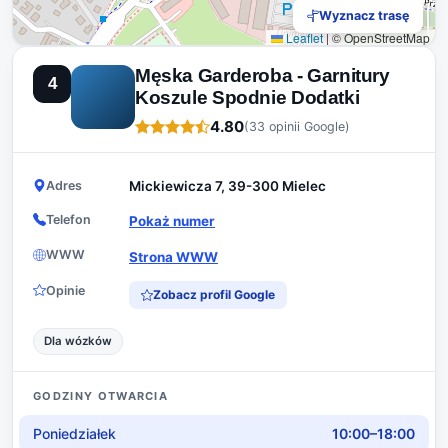
Wyznacz trasę
Leaflet
|
© OpenStreetMap
Męska Garderoba - Garnitury
4
Koszule Spodnie Dodatki
4.80
(33 opinii Google)
Adres
Mickiewicza 7, 39-300 Mielec
Telefon
Pokaż numer
WWW
Strona WWW
Opinie
Zobacz profil Google
Dla wózków
GODZINY OTWARCIA
Poniedziałek
10:00–18:00