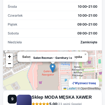
Środa
10:00–21:00
Czwartek
10:00–21:00
Piątek
09:00–21:00
Sobota
09:00–21:00
Niedziela
Zamknięte
×
+
Salon Recman - Garnitury i odzież męska
Salon Recman - Garnitury i o
−
Wyznacz trasę
Leaflet
|
© OpenStreetMap
Sklep MODA MĘSKA XAWER
9
5.00
(23 opinii Google)