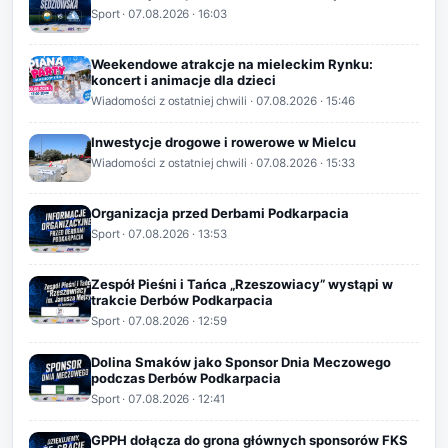
Sport
·
07.08.2026
· 16:03
Weekendowe atrakcje na mieleckim Rynku:
koncert i animacje dla dzieci
Wiadomości z ostatniej chwili
·
07.08.2026
· 15:46
Inwestycje drogowe i rowerowe w Mielcu
Wiadomości z ostatniej chwili
·
07.08.2026
· 15:33
Organizacja przed Derbami Podkarpacia
Sport
·
07.08.2026
· 13:53
Zespół Pieśni i Tańca „Rzeszowiacy” wystąpi w
trakcie Derbów Podkarpacia
Sport
·
07.08.2026
· 12:59
Dolina Smaków jako Sponsor Dnia Meczowego
podczas Derbów Podkarpacia
Sport
·
07.08.2026
· 12:41
GPPH dołącza do grona głównych sponsorów FKS