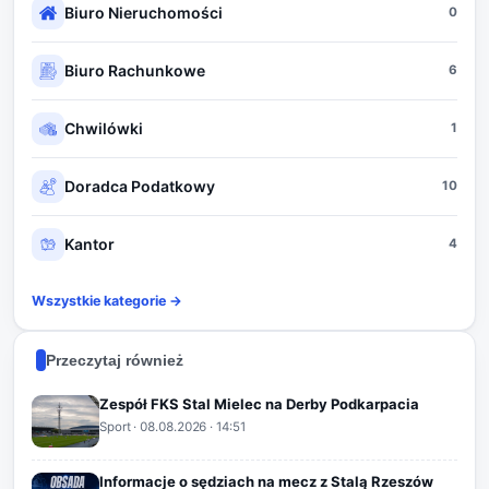
Biuro Nieruchomości
0
Biuro Rachunkowe
6
Chwilówki
1
Doradca Podatkowy
10
Kantor
4
Wszystkie kategorie →
Przeczytaj również
Zespół FKS Stal Mielec na Derby Podkarpacia
Sport
·
08.08.2026
· 14:51
Informacje o sędziach na mecz z Stalą Rzeszów