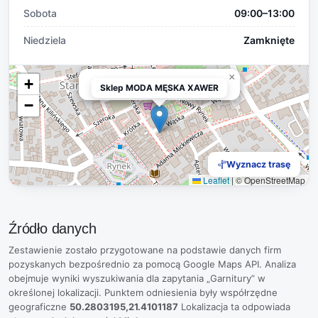
Sobota
09:00–13:00
Niedziela
Zamknięte
×
+
Sklep MODA MĘSKA XAWER
Sklep MODA MĘSKA XAWER
−
Wyznacz trasę
Leaflet
|
© OpenStreetMap
Źródło danych
Zestawienie zostało przygotowane na podstawie danych firm
pozyskanych bezpośrednio za pomocą Google Maps API. Analiza
obejmuje wyniki wyszukiwania dla zapytania „Garnitury” w
określonej lokalizacji. Punktem odniesienia były współrzędne
geograficzne
50.2803195,21.4101187
Lokalizacja ta odpowiada