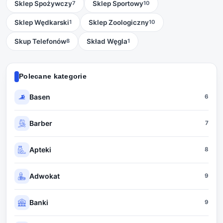
Sklep Spożywczy
Sklep Sportowy
7
10
Sklep Wędkarski
Sklep Zoologiczny
1
10
Skup Telefonów
Skład Węgla
8
1
Polecane kategorie
Basen
6
Barber
7
Apteki
8
Adwokat
9
Banki
9