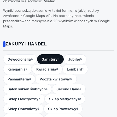
obszarowi miejscowości
Mielec
.
Wyniki pochodzą dokładnie w takiej formie, w jakiej zostały
zwrócone z Google Maps API. Na potrzeby zestawienia
przeanalizowano maksymalnie 20 wyników widocznych w Google
Maps.
ZAKUPY I HANDEL
Dewocjonalia
Garnitury
Jubiler
4
9
5
Księgarnia
Kwiaciarnia
Lombard
7
3
1
Pasmanteria
Poczta kwiatowa
4
10
Salon sukien ślubnych
Second Hand
5
8
Sklep Elektryczny
Sklep Medyczny
7
10
Sklep Obuwniczy
Sklep Rowerowy
9
6