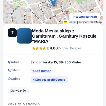
Wyznacz trasę
Leaflet
|
© OpenStreetMap
Moda Meska sklep z
7
Garniturami, Garnitury Koszule
"MARIA"
4.60
(5 opinii Google)
Adres
Sandomierska 15, 39-300 Mielec
Telefon
Pokaż numer
Opinie
Zobacz profil Google
Dla wózków
GODZINY OTWARCIA