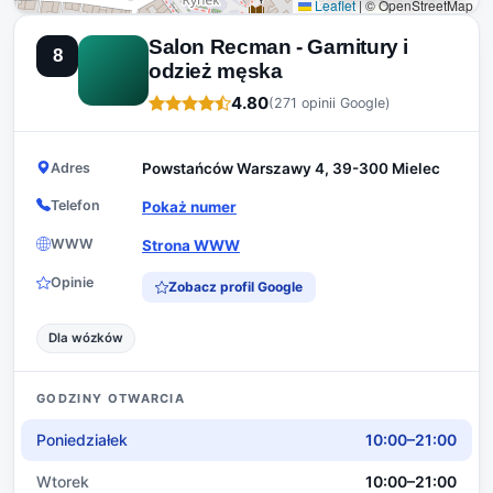
Leaflet
|
© OpenStreetMap
Salon Recman - Garnitury i
8
odzież męska
4.80
(271 opinii Google)
Adres
Powstańców Warszawy 4, 39-300 Mielec
Telefon
Pokaż numer
WWW
Strona WWW
Opinie
Zobacz profil Google
Dla wózków
GODZINY OTWARCIA
Poniedziałek
10:00–21:00
Wtorek
10:00–21:00