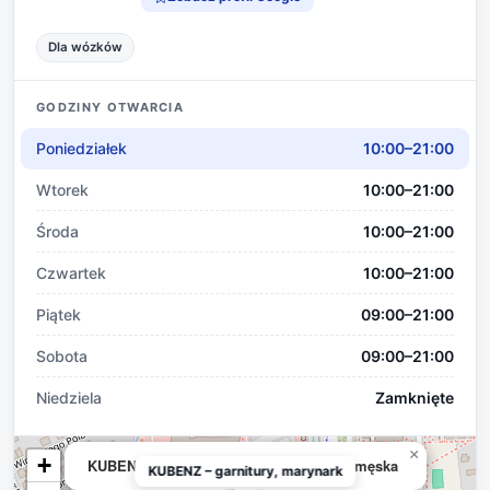
Dla wózków
GODZINY OTWARCIA
Poniedziałek
10:00–21:00
Wtorek
10:00–21:00
Środa
10:00–21:00
Czwartek
10:00–21:00
Piątek
09:00–21:00
Sobota
09:00–21:00
Niedziela
Zamknięte
×
+
KUBENZ – garnitury, marynarki, odzież męska
KUBENZ – garnitury, marynark