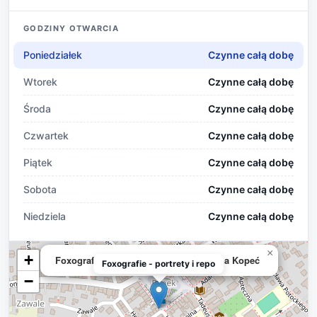
GODZINY OTWARCIA
Poniedziałek
Czynne całą dobę
Wtorek
Czynne całą dobę
Środa
Czynne całą dobę
Czwartek
Czynne całą dobę
Piątek
Czynne całą dobę
Sobota
Czynne całą dobę
Niedziela
Czynne całą dobę
×
+
Foxografie - portrety i reportaże Paulina Kopeć
Foxografie - portrety i repo
−