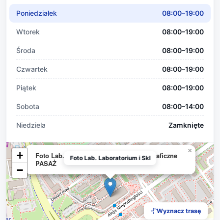
Poniedziałek
08:00–19:00
Wtorek
08:00–19:00
Środa
08:00–19:00
Czwartek
08:00–19:00
Piątek
08:00–19:00
Sobota
08:00–14:00
Niedziela
Zamknięte
×
+
Foto Lab. Laboratorium i Sklepy Fotograficzne
Foto Lab. Laboratorium i Skl
PASAŻ
−
Wyznacz trasę