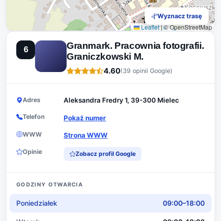
Wyznacz trasę
Leaflet
|
© OpenStreetMap
Granmark. Pracownia fotografii.
6
Graniczkowski M.
4.60
(39 opinii Google)
Adres
Aleksandra Fredry 1, 39-300 Mielec
Telefon
Pokaż numer
WWW
Strona WWW
Opinie
Zobacz profil Google
GODZINY OTWARCIA
Poniedziałek
09:00–18:00