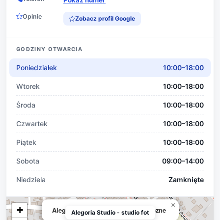
Opinie
Zobacz profil Google
GODZINY OTWARCIA
Poniedziałek
10:00–18:00
Wtorek
10:00–18:00
Środa
10:00–18:00
Czwartek
10:00–18:00
Piątek
10:00–18:00
Sobota
09:00–14:00
Niedziela
Zamknięte
×
+
Alegoria Studio - studio fotograficzne
Alegoria Studio - studio fot