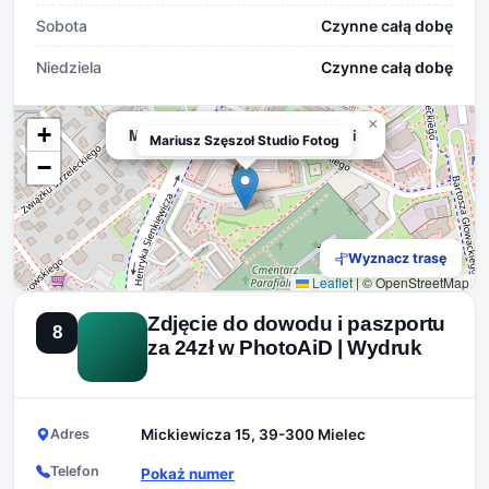
Sobota
Czynne całą dobę
Niedziela
Czynne całą dobę
×
+
Mariusz Szęszoł Studio Fotografii
Mariusz Szęszoł Studio Fotog
−
Wyznacz trasę
Leaflet
|
© OpenStreetMap
Zdjęcie do dowodu i paszportu
8
za 24zł w PhotoAiD | Wydruk
Adres
Mickiewicza 15, 39-300 Mielec
Telefon
Pokaż numer