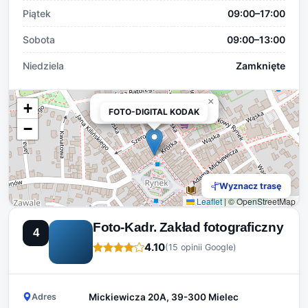
Piątek
09:00–17:00
Sobota
09:00–13:00
Niedziela
Zamknięte
×
+
FOTO-DIGITAL KODAK
FOTO-DIGITAL KODAK
−
Wyznacz trasę
Leaflet
|
© OpenStreetMap
Foto-Kadr. Zakład fotograficzny
4
4.10
(15 opinii Google)
Adres
Mickiewicza 20A, 39-300 Mielec