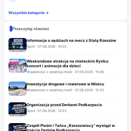
Wszystkie kategorie →
Przeczytaj również
Informacje o sędziach na mecz z Stalą Rzeszów
Sport
·
07.08.2026
· 16:03
Weekendowe atrakcje na mieleckim Rynku:
koncert i animacje dla dzieci
Wiadomości z ostatniej chwili
·
07.08.2026
· 15:46
Inwestycje drogowe i rowerowe w Mielcu
Wiadomości z ostatniej chwili
·
07.08.2026
· 15:33
Organizacja przed Derbami Podkarpacia
Sport
·
07.08.2026
· 13:53
Zespół Pieśni i Tańca „Rzeszowiacy” wystąpi w
trakcie Derbów Podkarpacia