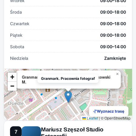
Wtorek
09:00–18:00
Środa
09:00–18:00
Czwartek
09:00–18:00
Piątek
09:00–18:00
Sobota
09:00–14:00
Niedziela
Zamknięte
×
+
Granmark. Pracownia fotografii. Graniczkowski
Granmark. Pracownia fotograf
M.
−
Wyznacz trasę
Leaflet
|
© OpenStreetMap
Mariusz Szęszoł Studio
7