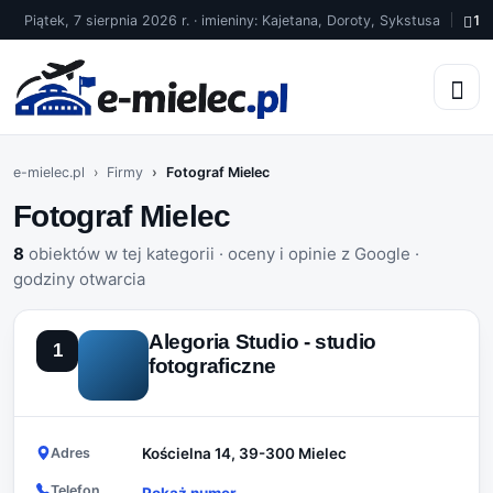
Piątek, 7 sierpnia 2026 r. · imieniny: Kajetana, Doroty, Sykstusa
19
e-mielec.pl
Firmy
Fotograf Mielec
Fotograf Mielec
8
obiektów w tej kategorii · oceny i opinie z Google ·
godziny otwarcia
Alegoria Studio - studio
1
fotograficzne
Adres
Kościelna 14, 39-300 Mielec
Telefon
Pokaż numer