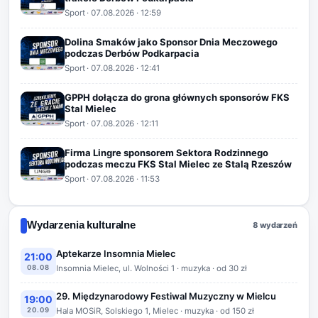
Sport
·
07.08.2026
· 12:59
Dolina Smaków jako Sponsor Dnia Meczowego
podczas Derbów Podkarpacia
Sport
·
07.08.2026
· 12:41
GPPH dołącza do grona głównych sponsorów FKS
Stal Mielec
Sport
·
07.08.2026
· 12:11
Firma Lingre sponsorem Sektora Rodzinnego
podczas meczu FKS Stal Mielec ze Stalą Rzeszów
Sport
·
07.08.2026
· 11:53
Wydarzenia kulturalne
8 wydarzeń
Aptekarze Insomnia Mielec
21:00
08.08
Insomnia Mielec, ul. Wolności 1 · muzyka · od 30 zł
29. Międzynarodowy Festiwal Muzyczny w Mielcu
19:00
20.09
Hala MOSiR, Solskiego 1, Mielec · muzyka · od 150 zł