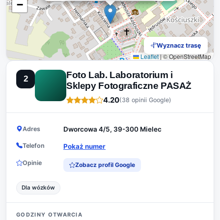
−
Wyznacz trasę
Leaflet
|
© OpenStreetMap
Foto Lab. Laboratorium i
2
Sklepy Fotograficzne PASAŻ
4.20
(38 opinii Google)
Adres
Dworcowa 4/5, 39-300 Mielec
Telefon
Pokaż numer
Opinie
Zobacz profil Google
Dla wózków
GODZINY OTWARCIA