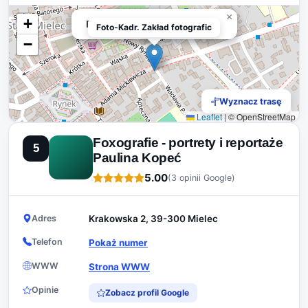
×
+
Foto-Kadr. Zakład fotograficzny
Foto-Kadr. Zakład fotografic
−
Wyznacz trasę
Leaflet
|
© OpenStreetMap
Foxografie - portrety i reportaże
5
Paulina Kopeć
5.00
(3 opinii Google)
Adres
Krakowska 2, 39-300 Mielec
Telefon
Pokaż numer
WWW
Strona WWW
Opinie
Zobacz profil Google