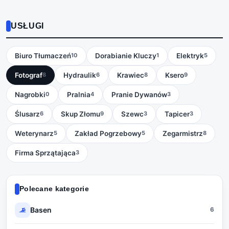
USŁUGI
Biuro Tłumaczeń
Dorabianie Kluczy
Elektryk
10
1
5
Fotograf
Hydraulik
Krawiec
Ksero
8
6
8
9
Nagrobki
Pralnia
Pranie Dywanów
0
4
3
Ślusarz
Skup Złomu
Szewc
Tapicer
6
9
3
3
Weterynarz
Zakład Pogrzebowy
Zegarmistrz
5
5
8
Firma Sprzątająca
3
Polecane kategorie
Basen
6