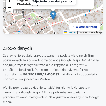
+
Zdjęcie do dowodu i paszportu za 24zł w
Zdjęcie do dowodu i paszport
PhotoAiD | Wydruk
−
Wyznacz trasę
Leaflet
|
© OpenStreetMap
Źródło danych
Zestawienie zostało przygotowane na podstawie danych firm
pozyskanych bezpośrednio za pomocą Google Maps API. Analiza
obejmuje wyniki wyszukiwania dla zapytania „Fotograf” w
określonej lokalizacji. Punktem odniesienia były współrzędne
geograficzne
50.2803195,21.4101187
Lokalizacja ta odpowiada
obszarowi miejscowości
Mielec
.
Wyniki pochodzą dokładnie w takiej formie, w jakiej zostały
zwrócone z Google Maps API. Na potrzeby zestawienia
przeanalizowano maksymalnie 20 wyników widocznych w Google
Maps.