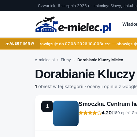
Czwartek, 6 sierpnia 2026 r. · imieniny: Sławy, Jakub
Wiado
ALERT IMGW
Burze — obowiązuje do 07.08.2026 10:00
Burze — obowiązuje 
e-mielec.pl
Firmy
Dorabianie Kluczy Mielec
Dorabianie Kluczy
1
obiekt w tej kategorii · oceny i opinie z Googl
Smoczka. Centrum h
1
4.20
(180 opinii Go