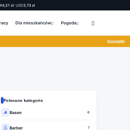
R
4,31 zł
· USD
3,73 zł
racy
Dla mieszkańców
Pogoda
Szczegóły
Polecane kategorie
Basen
6
Barber
7