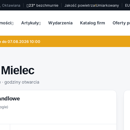
a, Oktawiana
23°
bezchmurnie
Jakość powietrza:
Umiarkowany
EU
mości
Artykuły
Wydarzenia
Katalog firm
Oferty p
do 07.08.2026 10:00
 Mielec
e · godziny otwarcia
andlowe
ogle)