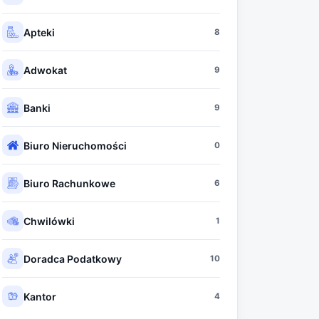
Apteki
8
Adwokat
9
Banki
9
Biuro Nieruchomości
0
Biuro Rachunkowe
6
Chwilówki
1
Doradca Podatkowy
10
Kantor
4