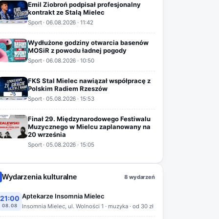
Emil Ziobroń podpisał profesjonalny
kontrakt ze Stalą Mielec
Sport
·
06.08.2026
· 11:42
Wydłużone godziny otwarcia basenów
MOSiR z powodu ładnej pogody
Sport
·
06.08.2026
· 10:50
FKS Stal Mielec nawiązał współpracę z
Polskim Radiem Rzeszów
Sport
·
05.08.2026
· 15:53
Finał 29. Międzynarodowego Festiwalu
Muzycznego w Mielcu zaplanowany na
20 września
Sport
·
05.08.2026
· 15:05
Wydarzenia kulturalne
8 wydarzeń
Aptekarze Insomnia Mielec
21:00
08.08
Insomnia Mielec, ul. Wolności 1 · muzyka · od 30 zł