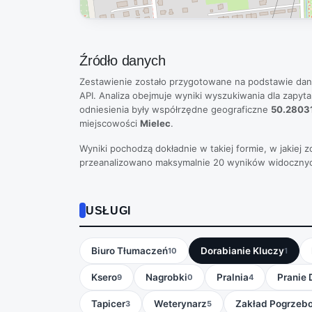
Źródło danych
Zestawienie zostało przygotowane na podstawie da
API. Analiza obejmuje wyniki wyszukiwania dla zapytan
odniesienia były współrzędne geograficzne
50.28031
miejscowości
Mielec
.
Wyniki pochodzą dokładnie w takiej formie, w jakiej
przeanalizowano maksymalnie 20 wyników widoczny
USŁUGI
Biuro Tłumaczeń
Dorabianie Kluczy
10
1
Ksero
Nagrobki
Pralnia
Pranie
9
0
4
Tapicer
Weterynarz
Zakład Pogrzeb
3
5