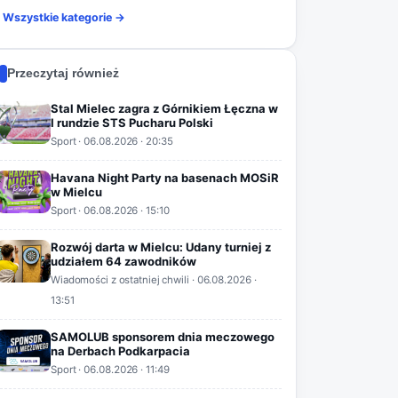
Wszystkie kategorie →
Przeczytaj również
Stal Mielec zagra z Górnikiem Łęczna w
I rundzie STS Pucharu Polski
Sport
·
06.08.2026
· 20:35
Havana Night Party na basenach MOSiR
w Mielcu
Sport
·
06.08.2026
· 15:10
Rozwój darta w Mielcu: Udany turniej z
udziałem 64 zawodników
Wiadomości z ostatniej chwili
·
06.08.2026
·
13:51
SAMOLUB sponsorem dnia meczowego
na Derbach Podkarpacia
Sport
·
06.08.2026
· 11:49