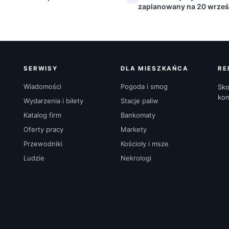
zaplanowany na 20 wrześ
SERWISY
DLA MIESZKAŃCA
RE
Wiadomości
Pogoda i smog
Sko
kon
Wydarzenia i bilety
Stacje paliw
Katalog firm
Bankomaty
Oferty pracy
Markety
Przewodniki
Kościoły i msze
Ludzie
Nekrologi