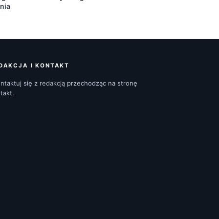
nia
DAKCJA I KONTAKT
ntaktuj się z
redakcją
przechodząc na stronę
takt.