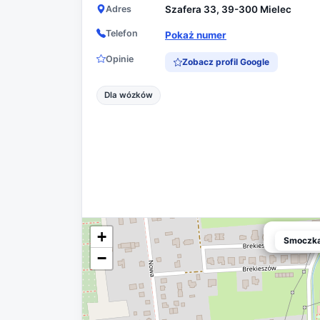
Adres
Szafera 33, 39-300 Mielec
Telefon
Pokaż numer
Opinie
Zobacz profil Google
Dla wózków
+
Smoczka.
Smoczka
−