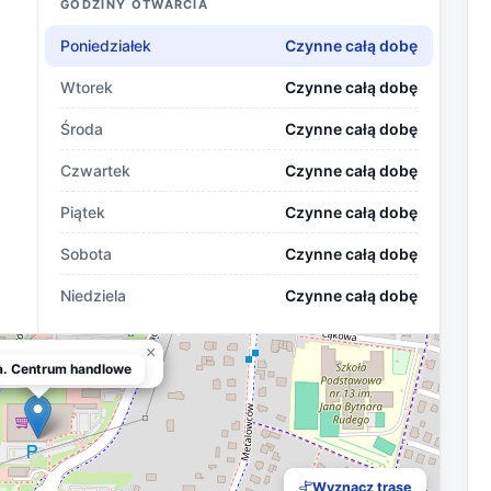
GODZINY OTWARCIA
Poniedziałek
Czynne całą dobę
Wtorek
Czynne całą dobę
Środa
Czynne całą dobę
Czwartek
Czynne całą dobę
Piątek
Czynne całą dobę
Sobota
Czynne całą dobę
Niedziela
Czynne całą dobę
×
 Centrum handlowe
. Centrum handlowe
Wyznacz trasę