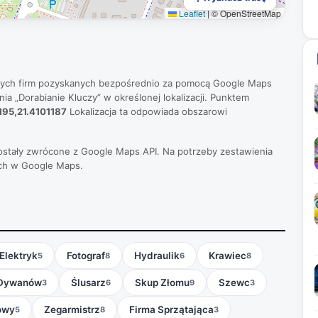
Leaflet
|
© OpenStreetMap
nych firm pozyskanych bezpośrednio za pomocą Google Maps
ia „Dorabianie Kluczy” w określonej lokalizacji. Punktem
95,21.4101187
Lokalizacja ta odpowiada obszarowi
 zostały zwrócone z Google Maps API. Na potrzeby zestawienia
ch w Google Maps.
Elektryk
Fotograf
Hydraulik
Krawiec
5
8
6
8
 Dywanów
Ślusarz
Skup Złomu
Szewc
3
6
9
3
owy
Zegarmistrz
Firma Sprzątająca
5
8
3